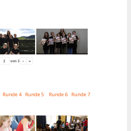
von
3
›
»
Runde 4
Runde 5
Runde 6
Runde 7