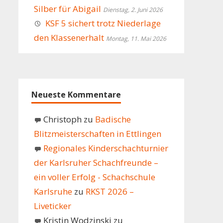
Silber für Abigail
Dienstag, 2. Juni 2026
KSF 5 sichert trotz Niederlage
den Klassenerhalt
Montag, 11. Mai 2026
Neueste Kommentare
Christoph
zu
Badische
Blitzmeisterschaften in Ettlingen
Regionales Kinderschachturnier
der Karlsruher Schachfreunde –
ein voller Erfolg - Schachschule
Karlsruhe
zu
RKST 2026 –
Liveticker
Kristin Wodzinski
zu