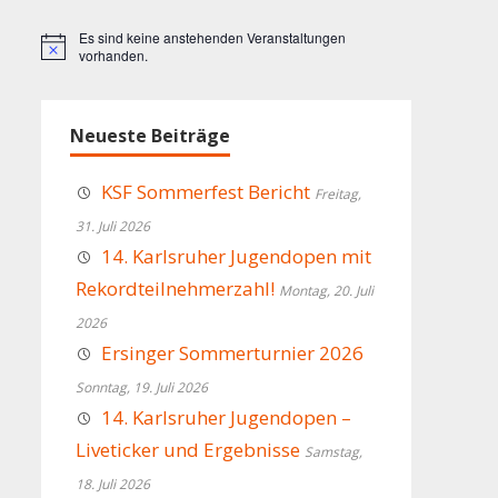
Es sind keine anstehenden Veranstaltungen
Hinweis
vorhanden.
Neueste Beiträge
KSF Sommerfest Bericht
Freitag,
31. Juli 2026
14. Karlsruher Jugendopen mit
Rekordteilnehmerzahl!
Montag, 20. Juli
2026
Ersinger Sommerturnier 2026
Sonntag, 19. Juli 2026
14. Karlsruher Jugendopen –
Liveticker und Ergebnisse
Samstag,
18. Juli 2026