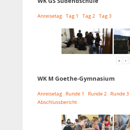
WK GS Südendschule
Anreisetag
Tag 1
Tag 2
Tag 3
«
‹
WK M Goethe-Gymnasium
Anreisetag
Runde 1
Runde 2
Runde 3
Abschlussbericht