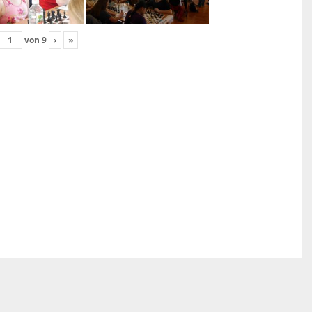
von
9
›
»