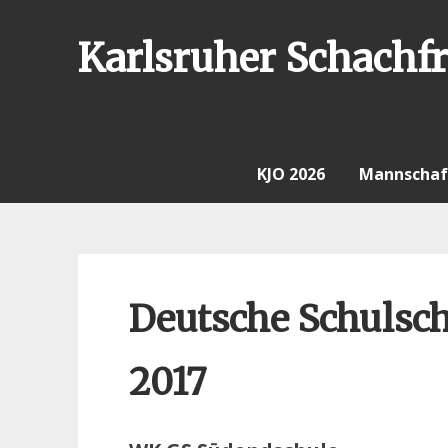
Skip
to
Karlsruher Schachfr
content
KJO 2026
Mannschaf
Deutsche Schulsc
2017