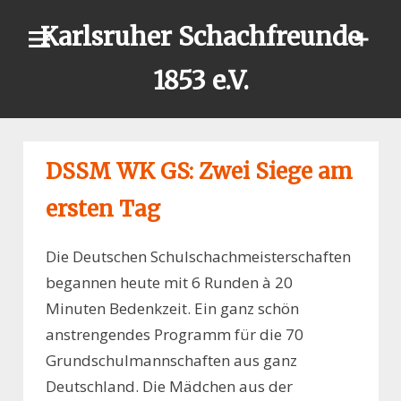
Skip
Karlsruher Schachfreunde
to
content
1853 e.V.
DSSM WK GS: Zwei Siege am
ersten Tag
Die Deutschen Schulschachmeisterschaften
begannen heute mit 6 Runden à 20
Minuten Bedenkzeit. Ein ganz schön
anstrengendes Programm für die 70
Grundschulmannschaften aus ganz
Deutschland. Die Mädchen aus der