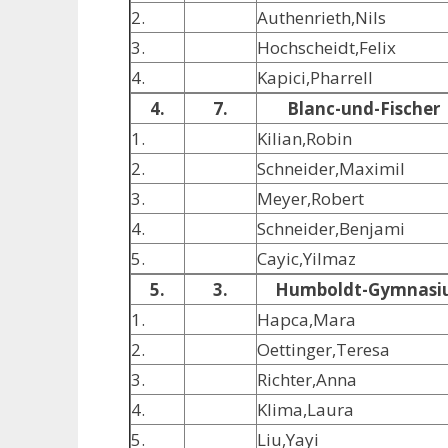
2.
Authenrieth,Nils
3.
Hochscheidt,Felix
4.
Kapici,Pharrell
4.
7.
Blanc-und-Fischer
1.
Kilian,Robin
2.
Schneider,Maximil
3.
Meyer,Robert
4.
Schneider,Benjami
5.
Cayic,Yilmaz
5.
3.
Humboldt-Gymnasi
1.
Hapca,Mara
2.
Oettinger,Teresa
3.
Richter,Anna
4.
Klima,Laura
5.
Liu,Yayi