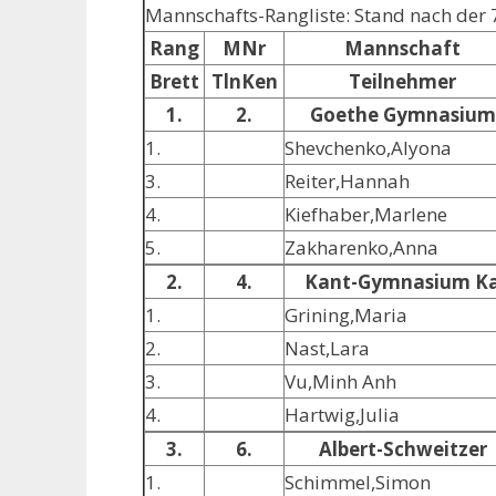
Mannschafts-Rangliste: Stand nach der 
Rang
MNr
Mannschaft
Brett
TlnKen
Teilnehmer
1.
2.
Goethe Gymnasium
1.
Shevchenko,Alyona
3.
Reiter,Hannah
4.
Kiefhaber,Marlene
5.
Zakharenko,Anna
2.
4.
Kant-Gymnasium K
1.
Grining,Maria
2.
Nast,Lara
3.
Vu,Minh Anh
4.
Hartwig,Julia
3.
6.
Albert-Schweitzer
1.
Schimmel,Simon