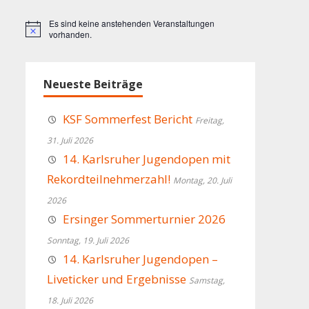
Es sind keine anstehenden Veranstaltungen
Hinweis
vorhanden.
Neueste Beiträge
KSF Sommerfest Bericht
Freitag,
31. Juli 2026
14. Karlsruher Jugendopen mit
Rekordteilnehmerzahl!
Montag, 20. Juli
2026
Ersinger Sommerturnier 2026
Sonntag, 19. Juli 2026
14. Karlsruher Jugendopen –
Liveticker und Ergebnisse
Samstag,
18. Juli 2026