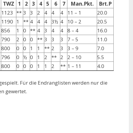
TWZ
1
2
3
4
5
6
7
Man.Pkt.
Brt.P
1123
**
3
3
2
4
4
4
11 – 1
20.0
1190
1
**
4
4
4
3½
4
10 – 2
20.5
856
1
0
**
4
3
4
4
8 – 4
16.0
790
2
0
0
**
3
3
3
7 – 5
11.0
800
0
0
1
1
**
2
3
3 – 9
7.0
796
0
½
0
1
2
**
2
2 – 10
5.5
800
0
0
0
1
1
2
**
1 – 11
4.0
spielt. Für die Endranglisten werden nur die
n gewertet.