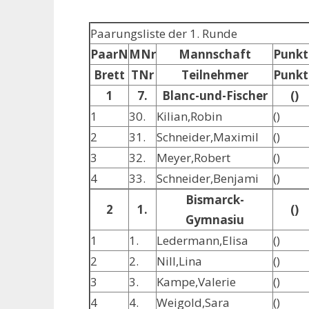
Paarungsliste der 1. Runde
PaarN
MNr
Mannschaft
Punkt
Brett
TNr
Teilnehmer
Punkt
1
7.
Blanc-und-Fischer
()
1
30.
Kilian,Robin
()
2
31.
Schneider,Maximil
()
3
32.
Meyer,Robert
()
4
33.
Schneider,Benjami
()
Bismarck-
2
1.
()
Gymnasiu
1
1.
Ledermann,Elisa
()
2
2.
Nill,Lina
()
3
3.
Kampe,Valerie
()
4
4.
Weigold,Sara
()