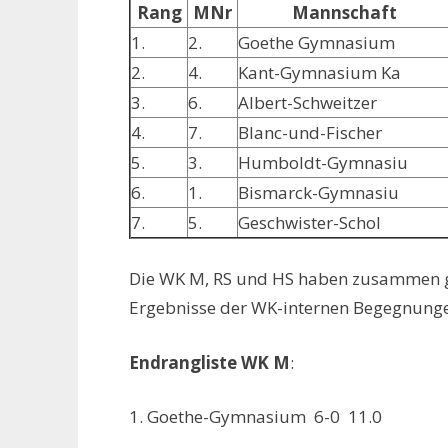
Rang
MNr
Mannschaft
1.
2.
Goethe Gymnasium
2.
4.
Kant-Gymnasium Ka
3.
6.
Albert-Schweitzer
4.
7.
Blanc-und-Fischer
5.
3.
Humboldt-Gymnasiu
6.
1.
Bismarck-Gymnasiu
7.
5.
Geschwister-Schol
Die WK M, RS und HS haben zusammen ge
Ergebnisse der WK-internen Begegnunge
Endrangliste WK M
:
1. Goethe-Gymnasium 6-0 11.0