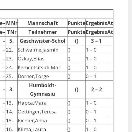
e
–
MNr
Mannschaft
Punkte
Ergebnis
At
e
–
TNr
Teilnehmer
Punkte
Ergebnis
At
–
5.
Geschwister-Schol
()
3 – 1
–
22.
Schwalme,Jasmin
()
1 – 0
–
23.
Özkay,Elias
()
1 – 0
–
24.
Kementsitsidi,Mar
()
1 – 0
–
25.
Dorner,Torge
()
0 – 1
Humboldt-
–
3.
()
2 – 2
Gymnasiu
–
13.
Hapca,Mara
()
1 – 0
–
14.
Oettinger,Teresa
()
0 – 1
–
15.
Richter,Anna
()
0 – 1
–
16.
Klima,Laura
()
1 – 0