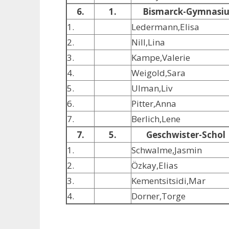
6.
1.
Bismarck-Gymnasi
1.
Ledermann,Elisa
2.
Nill,Lina
3.
Kampe,Valerie
4.
Weigold,Sara
5.
Ulman,Liv
6.
Pitter,Anna
7.
Berlich,Lene
7.
5.
Geschwister-Schol
1.
Schwalme,Jasmin
2.
Özkay,Elias
3.
Kementsitsidi,Mar
4.
Dorner,Torge