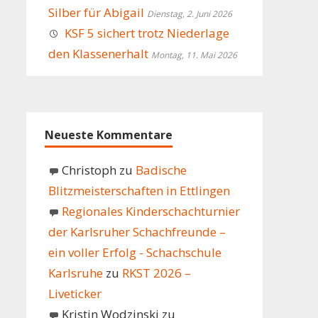
Silber für Abigail
Dienstag, 2. Juni 2026
KSF 5 sichert trotz Niederlage
den Klassenerhalt
Montag, 11. Mai 2026
Neueste Kommentare
Christoph
zu
Badische
Blitzmeisterschaften in Ettlingen
Regionales Kinderschachturnier
der Karlsruher Schachfreunde –
ein voller Erfolg - Schachschule
Karlsruhe
zu
RKST 2026 –
Liveticker
Kristin Wodzinski
zu