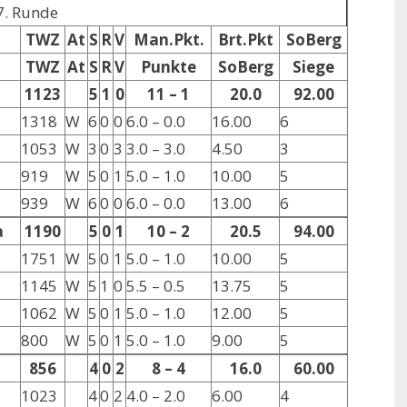
7. Runde
TWZ
At
S
R
V
Man.Pkt.
Brt.Pkt
SoBerg
TWZ
At
S
R
V
Punkte
SoBerg
Siege
1123
5
1
0
11 – 1
20.0
92.00
1318
W
6
0
0
6.0 – 0.0
16.00
6
1053
W
3
0
3
3.0 – 3.0
4.50
3
919
W
5
0
1
5.0 – 1.0
10.00
5
939
W
6
0
0
6.0 – 0.0
13.00
6
a
1190
5
0
1
10 – 2
20.5
94.00
1751
W
5
0
1
5.0 – 1.0
10.00
5
1145
W
5
1
0
5.5 – 0.5
13.75
5
1062
W
5
0
1
5.0 – 1.0
12.00
5
800
W
5
0
1
5.0 – 1.0
9.00
5
856
4
0
2
8 – 4
16.0
60.00
1023
4
0
2
4.0 – 2.0
6.00
4