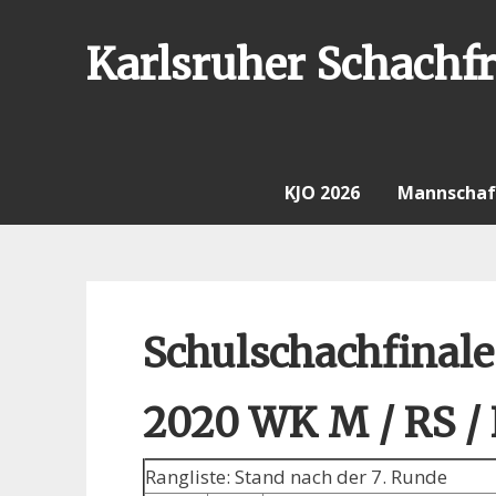
Skip
to
Karlsruher Schachfr
content
KJO 2026
Mannschaf
Schulschachfinale
2020 WK M / RS /
Rangliste: Stand nach der 7. Runde