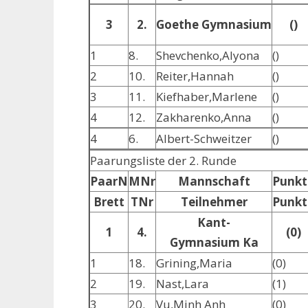
3
2.
Goethe Gymnasium
()
1
8.
Shevchenko,Alyona
()
2
10.
Reiter,Hannah
()
3
11.
Kiefhaber,Marlene
()
4
12.
Zakharenko,Anna
()
4
6.
Albert-Schweitzer
()
Paarungsliste der 2. Runde
PaarN
MNr
Mannschaft
Punkt
Brett
TNr
Teilnehmer
Punkt
Kant-
1
4.
(0)
Gymnasium Ka
1
18.
Grining,Maria
(0)
2
19.
Nast,Lara
(1)
3
20.
Vu,Minh Anh
(0)