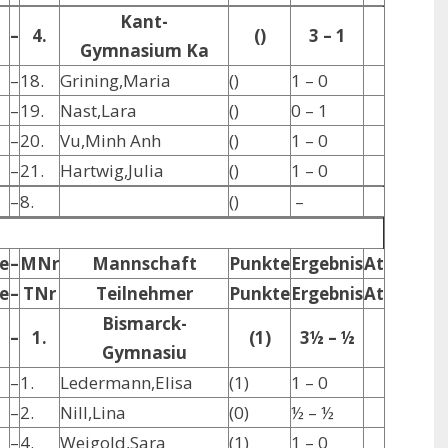
Kant-
–
4.
()
3 – 1
Gymnasium Ka
–
18.
Grining,Maria
()
1 – 0
–
19.
Nast,Lara
()
0 – 1
–
20.
Vu,Minh Anh
()
1 – 0
–
21.
Hartwig,Julia
()
1 – 0
–
8.
()
–
e
–
MNr
Mannschaft
Punkte
Ergebnis
At
e
–
TNr
Teilnehmer
Punkte
Ergebnis
At
Bismarck-
–
1.
(1)
3½ – ½
Gymnasiu
–
1.
Ledermann,Elisa
(1)
1 – 0
–
2.
Nill,Lina
(0)
½ – ½
–
4.
Weigold,Sara
(1)
1 – 0