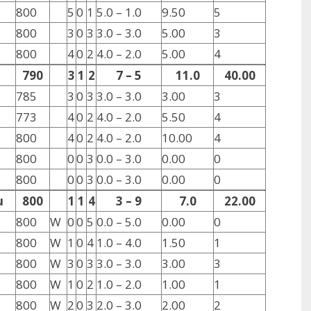
800
5
0
1
5.0 – 1.0
9.50
5
800
3
0
3
3.0 – 3.0
5.00
3
800
4
0
2
4.0 – 2.0
5.00
4
790
3
1
2
7 – 5
11.0
40.00
785
3
0
3
3.0 – 3.0
3.00
3
773
4
0
2
4.0 – 2.0
5.50
4
800
4
0
2
4.0 – 2.0
10.00
4
800
0
0
3
0.0 – 3.0
0.00
0
800
0
0
3
0.0 – 3.0
0.00
0
u
800
1
1
4
3 – 9
7.0
22.00
800
W
0
0
5
0.0 – 5.0
0.00
0
800
W
1
0
4
1.0 – 4.0
1.50
1
800
W
3
0
3
3.0 – 3.0
3.00
3
800
W
1
0
2
1.0 – 2.0
1.00
1
800
W
2
0
3
2.0 – 3.0
2.00
2