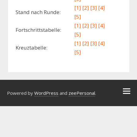
[1]
[2]
[3]
[4]
Stand nach Runde:
[5]
[1]
[2]
[3]
[4]
Fortschrittstabelle:
[5]
[1]
[2]
[3]
[4]
Kreuztabelle:
[5]
Powered by
WordPress
and
zeePersonal
.