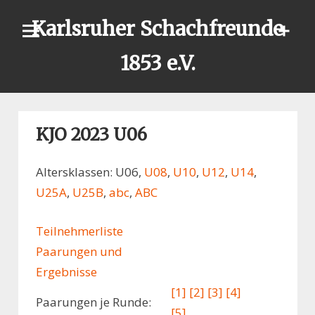
Skip
Karlsruher Schachfreunde
to
content
1853 e.V.
KJO 2023 U06
Altersklassen: U06,
U08
,
U10
,
U12
,
U14
,
U25A
,
U25B
,
abc
,
ABC
Teilnehmerliste
Paarungen und
Ergebnisse
[1]
[2]
[3]
[4]
Paarungen je Runde:
[5]