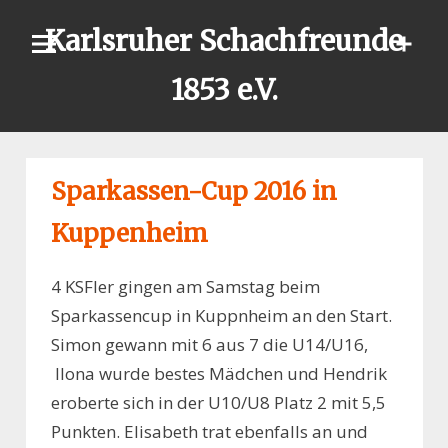
Skip
Karlsruher Schachfreunde
to
content
1853 e.V.
Sparkassen-Cup 2016 in
Kuppenheim
4 KSFler gingen am Samstag beim
Sparkassencup in Kuppnheim an den Start.
Simon gewann mit 6 aus 7 die U14/U16,
Ilona wurde bestes Mädchen und Hendrik
eroberte sich in der U10/U8 Platz 2 mit 5,5
Punkten. Elisabeth trat ebenfalls an und