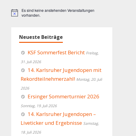
Es sind keine anstehenden Veranstaltungen
Hinweis
vorhanden.
Neueste Beiträge
KSF Sommerfest Bericht
Freitag,
31. Juli 2026
14. Karlsruher Jugendopen mit
Rekordteilnehmerzahl!
Montag, 20. Juli
2026
Ersinger Sommerturnier 2026
Sonntag, 19. Juli 2026
14. Karlsruher Jugendopen –
Liveticker und Ergebnisse
Samstag,
18. Juli 2026