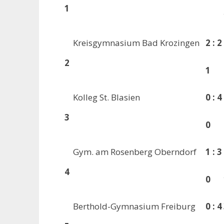
1
Kreisgymnasium Bad Krozingen
2 : 2
2
1
Kolleg St. Blasien
0 : 4
3
0
Gym. am Rosenberg Oberndorf
1 : 3
4
0
Berthold-Gymnasium Freiburg
0 : 4