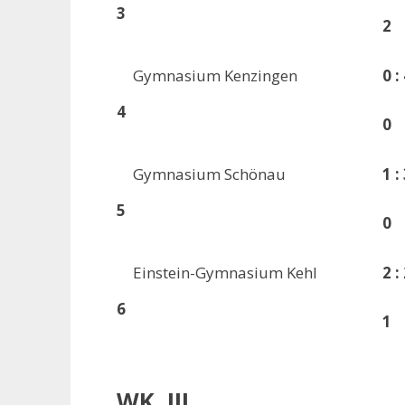
3
2
Gymnasium Kenzingen
0 :
4
0
Gymnasium Schönau
1 :
5
0
Einstein-Gymnasium Kehl
2 :
6
1
WK III