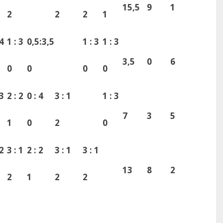
15,5
9
1
2
2
2
1
 4
1 : 3
0,5:3,5
1 : 3
1 : 3
3,5
0
6
0
0
0
0
 3
2 : 2
0 : 4
3 : 1
1 : 3
7
3
5
1
0
2
0
 2
3 : 1
2 : 2
3 : 1
3 : 1
13
8
2
2
1
2
2