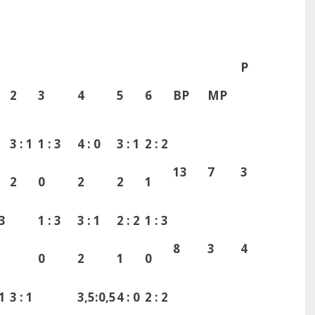
P
2
3
4
5
6
BP
MP
3 : 1
1 : 3
4 : 0
3 : 1
2 : 2
13
7
3
2
0
2
2
1
 3
1 : 3
3 : 1
2 : 2
1 : 3
8
3
4
0
2
1
0
 1
3 : 1
3,5:0,5
4 : 0
2 : 2