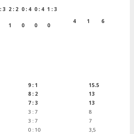
: 3
2 : 2
0 : 4
0 : 4
1 : 3
4
1
6
1
0
0
0
9 : 1
15.5
8 : 2
13
7 : 3
13
3 : 7
8
3 : 7
7
0 : 10
3,5