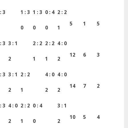
: 3
1 : 3
1 : 3
0 : 4
2 : 2
5
1
5
0
0
0
1
: 3
3 : 1
2 : 2
2 : 2
4 : 0
12
6
3
2
1
1
2
: 3
3 : 1
2 : 2
4 : 0
4 : 0
14
7
2
2
1
2
2
: 3
4 : 0
2 : 2
0 : 4
3 : 1
10
5
4
2
1
0
2