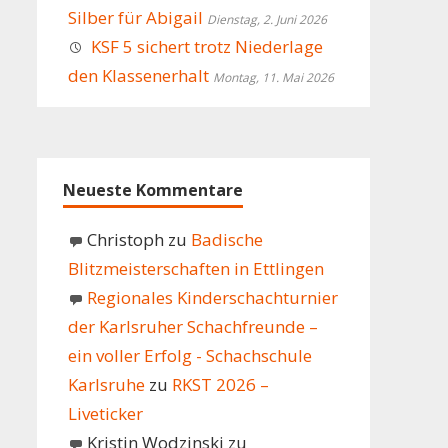
Silber für Abigail
Dienstag, 2. Juni 2026
KSF 5 sichert trotz Niederlage
den Klassenerhalt
Montag, 11. Mai 2026
Neueste Kommentare
Christoph
zu
Badische
Blitzmeisterschaften in Ettlingen
Regionales Kinderschachturnier
der Karlsruher Schachfreunde –
ein voller Erfolg - Schachschule
Karlsruhe
zu
RKST 2026 –
Liveticker
Kristin Wodzinski
zu