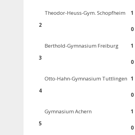
Theodor-Heuss-Gym. Schopfheim
1 
2
0
Berthold-Gymnasium Freiburg
1 
3
0
Otto-Hahn-Gymnasium Tuttlingen
1 
4
0
Gymnasium Achern
1 
5
0