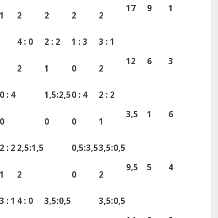
17
9
1
1
2
2
2
2
4 : 0
2 : 2
1 : 3
3 : 1
12
6
3
2
1
0
2
0 : 4
1,5:2,5
0 : 4
2 : 2
3,5
1
6
0
0
0
1
2 : 2
2,5:1,5
0,5:3,5
3,5:0,5
9,5
5
4
1
2
0
2
3 : 1
4 : 0
3,5:0,5
3,5:0,5