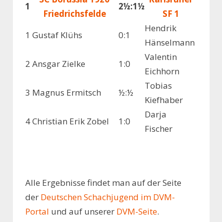
1
2½:1½
Friedrichsfelde
SF 1
Hendrik
1
Gustaf Klühs
0:1
Hänselmann
Valentin
2
Ansgar Zielke
1:0
Eichhorn
Tobias
3
Magnus Ermitsch
½:½
Kiefhaber
Darja
4
Christian Erik Zobel
1:0
Fischer
Alle Ergebnisse findet man auf der Seite
der
Deutschen Schachjugend im DVM-
Portal
und auf unserer
DVM-Seite
.