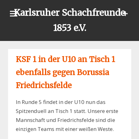
Skip
Karlsruher Schachfreunde
to
content
1853 e.V.
KSF 1 in der U10 an Tisch 1
ebenfalls gegen Borussia
Friedrichsfelde
In Runde 5 findet in der U10 nun das
Spitzenduell an Tisch 1 statt. Unsere erste
Mannschaft und Friedrichsfelde sind die
einzigen Teams mit einer weißen Weste.