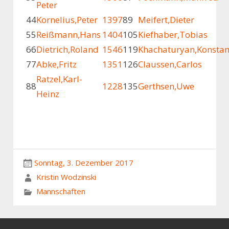
Peter
4
4
Kornelius,Peter
1397
89
Meifert,Dieter
5
5
Reißmann,Hans
1404
105
Kiefhaber,Tobias
6
6
Dietrich,Roland
1546
119
Khachaturyan,Konstan
7
7
Abke,Fritz
1351
126
Claussen,Carlos
Ratzel,Karl-
8
8
1228
135
Gerthsen,Uwe
Heinz
Sonntag, 3. Dezember 2017
Kristin Wodzinski
Mannschaften