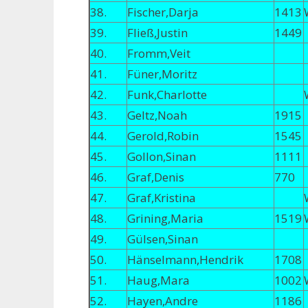
38.
Fischer,Darja
1413
39.
Fließ,Justin
1449
40.
Fromm,Veit
41.
Füner,Moritz
42.
Funk,Charlotte
43.
Geltz,Noah
1915
44.
Gerold,Robin
1545
45.
Gollon,Sinan
1111
46.
Graf,Denis
770
47.
Graf,Kristina
48.
Grining,Maria
1519
49.
Gülsen,Sinan
50.
Hänselmann,Hendrik
1708
51.
Haug,Mara
1002
52.
Hayen,Andre
1186