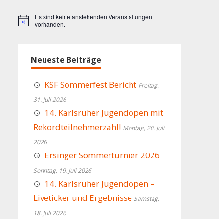
Es sind keine anstehenden Veranstaltungen
Hinweis
vorhanden.
Neueste Beiträge
KSF Sommerfest Bericht
Freitag,
31. Juli 2026
14. Karlsruher Jugendopen mit
Rekordteilnehmerzahl!
Montag, 20. Juli
2026
Ersinger Sommerturnier 2026
Sonntag, 19. Juli 2026
14. Karlsruher Jugendopen –
Liveticker und Ergebnisse
Samstag,
18. Juli 2026