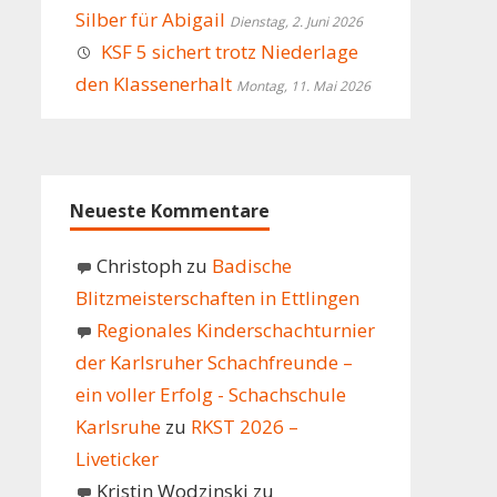
Silber für Abigail
Dienstag, 2. Juni 2026
KSF 5 sichert trotz Niederlage
den Klassenerhalt
Montag, 11. Mai 2026
Neueste Kommentare
Christoph
zu
Badische
Blitzmeisterschaften in Ettlingen
Regionales Kinderschachturnier
der Karlsruher Schachfreunde –
ein voller Erfolg - Schachschule
Karlsruhe
zu
RKST 2026 –
Liveticker
Kristin Wodzinski
zu