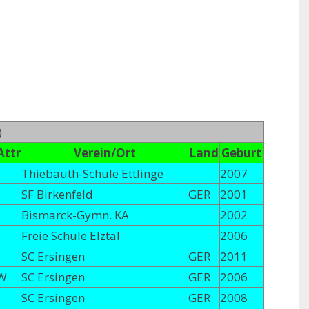
)
Attr
Verein/Ort
Land
Geburt
Thiebauth-Schule Ettlinge
2007
SF Birkenfeld
GER
2001
Bismarck-Gymn. KA
2002
Freie Schule Elztal
2006
SC Ersingen
GER
2011
W
SC Ersingen
GER
2006
SC Ersingen
GER
2008