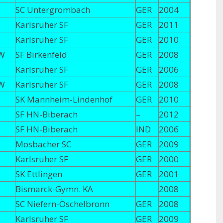
SC Untergrombach
GER
2004
Karlsruher SF
GER
2011
Karlsruher SF
GER
2010
W
SF Birkenfeld
GER
2008
Karlsruher SF
GER
2006
W
Karlsruher SF
GER
2008
SK Mannheim-Lindenhof
GER
2010
SF HN-Biberach
–
2012
SF HN-Biberach
IND
2006
Mosbacher SC
GER
2009
Karlsruher SF
GER
2000
SK Ettlingen
GER
2001
Bismarck-Gymn. KA
2008
SC Niefern-Öschelbronn
GER
2008
Karlsruher SF
GER
2009