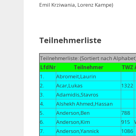
Emil Krziwania, Lorenz Kampe)
Teilnehmerliste
Teilnehmerliste: (Sortiert nach Alphabet
LfdNr
Teilnehmer
TWZ
1.
Abromeit,Laurin
2.
Acar,Lukas
1322
3.
Adamidis,Stavros
4.
Alshekh Ahmed,Hassan
5.
Anderson,Ben
788
6.
Anderson,Kim
915
7.
Anderson,Yannick
1086