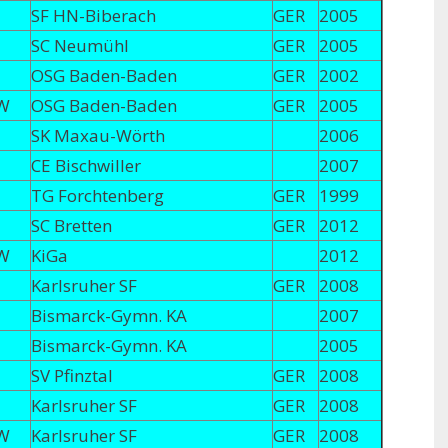
SF HN-Biberach
GER
2005
SC Neumühl
GER
2005
OSG Baden-Baden
GER
2002
W
OSG Baden-Baden
GER
2005
SK Maxau-Wörth
2006
CE Bischwiller
2007
TG Forchtenberg
GER
1999
SC Bretten
GER
2012
W
KiGa
2012
Karlsruher SF
GER
2008
Bismarck-Gymn. KA
2007
Bismarck-Gymn. KA
2005
SV Pfinztal
GER
2008
Karlsruher SF
GER
2008
W
Karlsruher SF
GER
2008