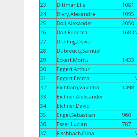
23.
Dittmar,Elia
1081
24.
Divry,Alexandre
1095
25.
Doll,Alexander
2050
26.
Doll,Rebecca
1683
27.
Dreiling,Devid
28.
Dubreucq,Samuel
29.
Eckert,Moritz
1433
30.
Eggert,Arthur
31.
Eggert,Emma
32.
Eichhorn,Valentin
1498
33.
Eichner,Aleksander
34.
Eichner,David
35.
Engel,Sebastian
960
36.
Esser,Lucian
787
37.
Fischbach,Elina