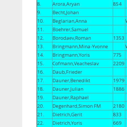
8.
Arora,Aryan
854
9.
Becht,Johan
10.
Beglarian,Anna
11.
Boehrer,Samuel
12.
Borodaev,Roman
1353
13.
Bringmann,Mina-Yvonne
14.
Bringmann,Yoris
775
15.
Cofmann,Veacheslav
2209
16.
Daub,Frieder
17.
Dauner,Benedikt
1979
18.
Dauner,Julian
1886
19.
Dauner,Raphael
20.
Degenhard,Simon FM
2180
21.
Dietrich,Gerit
833
22.
Dietrich,Yoris
669