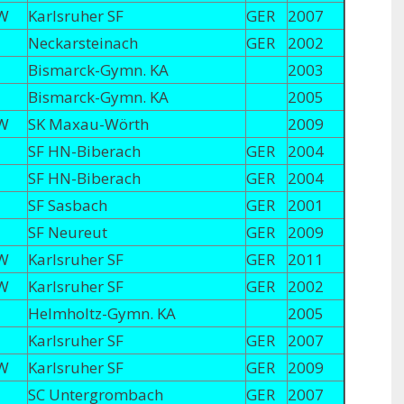
W
Karlsruher SF
GER
2007
Neckarsteinach
GER
2002
Bismarck-Gymn. KA
2003
Bismarck-Gymn. KA
2005
W
SK Maxau-Wörth
2009
SF HN-Biberach
GER
2004
SF HN-Biberach
GER
2004
SF Sasbach
GER
2001
SF Neureut
GER
2009
W
Karlsruher SF
GER
2011
W
Karlsruher SF
GER
2002
Helmholtz-Gymn. KA
2005
Karlsruher SF
GER
2007
W
Karlsruher SF
GER
2009
SC Untergrombach
GER
2007