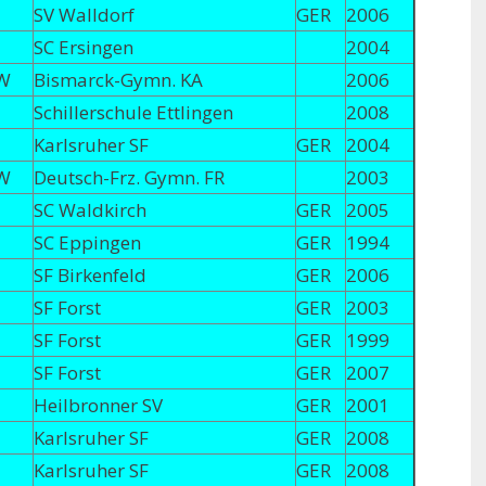
SV Walldorf
GER
2006
SC Ersingen
2004
W
Bismarck-Gymn. KA
2006
Schillerschule Ettlingen
2008
Karlsruher SF
GER
2004
W
Deutsch-Frz. Gymn. FR
2003
SC Waldkirch
GER
2005
SC Eppingen
GER
1994
SF Birkenfeld
GER
2006
SF Forst
GER
2003
SF Forst
GER
1999
SF Forst
GER
2007
Heilbronner SV
GER
2001
Karlsruher SF
GER
2008
Karlsruher SF
GER
2008