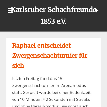
Skip
Karlsruher Schachfreunde
to
content
1853 e.V.
Raphael entscheidet
Zwergenschachturnier für
sich
letzten Freitag fand das 15.
Zwergenschachturnier im Arenamodus
statt. Gespielt wurde bei einer Bedenkzeit
von 10 Minuten + 2 Sekunden mit Streaks
und ohne Berserkmodus, wie sonst auch.