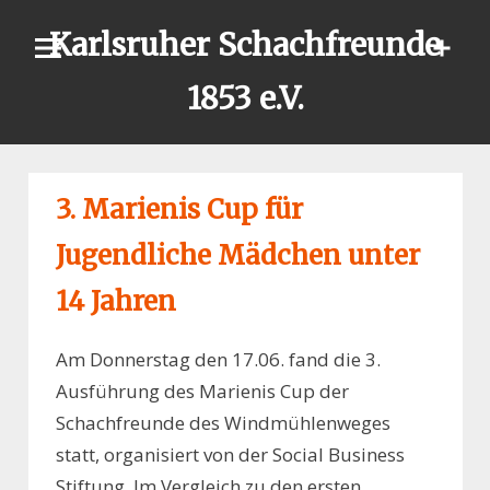
Skip
Karlsruher Schachfreunde
to
content
1853 e.V.
3. Marienis Cup für
Jugendliche Mädchen unter
14 Jahren
Am Donnerstag den 17.06. fand die 3.
Ausführung des Marienis Cup der
Schachfreunde des Windmühlenweges
statt, organisiert von der Social Business
Stiftung. Im Vergleich zu den ersten