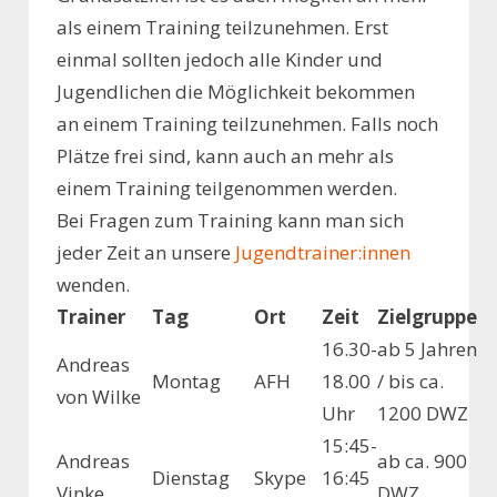
als einem Training teilzunehmen. Erst
einmal sollten jedoch alle Kinder und
Jugendlichen die Möglichkeit bekommen
an einem Training teilzunehmen. Falls noch
Plätze frei sind, kann auch an mehr als
einem Training teilgenommen werden.
Bei Fragen zum Training kann man sich
jeder Zeit an unsere
Jugendtrainer:innen
wenden.
Trainer
Tag
Ort
Zeit
Zielgruppe
16.30-
ab 5 Jahren
Andreas
Montag
AFH
18.00
/ bis ca.
von Wilke
Uhr
1200 DWZ
15:45-
Andreas
ab ca. 900
Dienstag
Skype
16:45
Vinke
DWZ