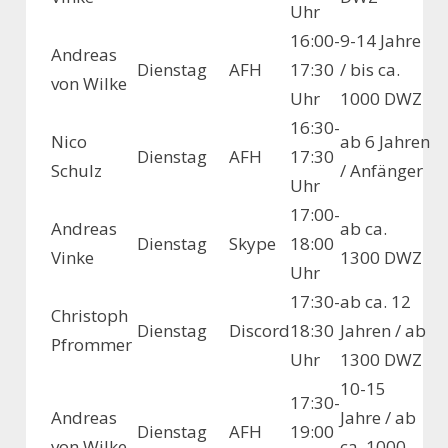
Uhr
16:00-
9-14 Jahre
Andreas
Dienstag
AFH
17:30
/ bis ca.
von Wilke
Uhr
1000 DWZ
16:30-
Nico
ab 6 Jahren
Dienstag
AFH
17:30
Schulz
/ Anfänger
Uhr
17:00-
Andreas
ab ca.
Dienstag
Skype
18:00
Vinke
1300 DWZ
Uhr
17:30-
ab ca. 12
Christoph
Dienstag
Discord
18:30
Jahren / ab
Pfrommer
Uhr
1300 DWZ
10-15
17:30-
Andreas
Jahre / ab
Dienstag
AFH
19:00
von Wilke
ca. 1000