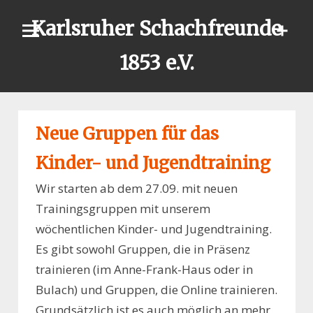
Skip
Karlsruher Schachfreunde
to
content
1853 e.V.
Neue Gruppen für das
Kinder- und Jugendtraining
Wir starten ab dem 27.09. mit neuen
Trainingsgruppen mit unserem
wöchentlichen Kinder- und Jugendtraining.
Es gibt sowohl Gruppen, die in Präsenz
trainieren (im Anne-Frank-Haus oder in
Bulach) und Gruppen, die Online trainieren.
Grundsätzlich ist es auch möglich an mehr