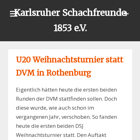
Skip
Karlsruher Schachfreunde
to
content
1853 e.V.
U20 Weihnachtsturnier statt
DVM in Rothenburg
Eigentlich hätten heute die ersten beiden
Runden der DVM stattfinden sollen. Doch
diese wurde, wie auch schon im
vergangenen Jahr, verschoben. So fanden
heute die ersten beiden DSJ
Weihnachtsturnier statt. Den Auftakt