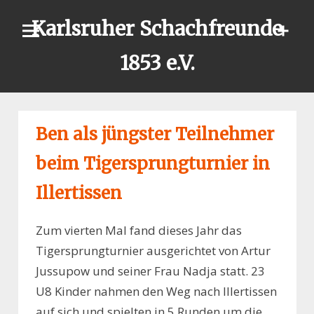
Skip
Karlsruher Schachfreunde
to
content
1853 e.V.
Ben als jüngster Teilnehmer
beim Tigersprungturnier in
Illertissen
Zum vierten Mal fand dieses Jahr das
Tigersprungturnier ausgerichtet von Artur
Jussupow und seiner Frau Nadja statt. 23
U8 Kinder nahmen den Weg nach Illertissen
auf sich und spielten in 5 Runden um die