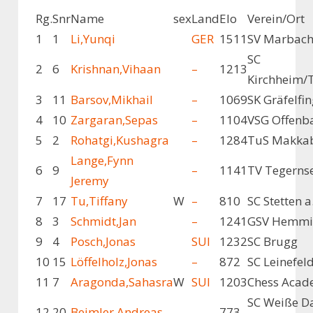
Rg.
Snr
Name
sex
Land
Elo
Verein/Ort
1
1
Li,Yunqi
GER
1511
SV Marbac
SC
2
6
Krishnan,Vihaan
–
1213
Kirchheim/
3
11
Barsov,Mikhail
–
1069
SK Gräfelfi
4
10
Zargaran,Sepas
–
1104
VSG Offenb
5
2
Rohatgi,Kushagra
–
1284
TuS Makka
Lange,Fynn
6
9
–
1141
TV Tegerns
Jeremy
7
17
Tu,Tiffany
W
–
810
SC Stetten a
8
3
Schmidt,Jan
–
1241
GSV Hemmi
9
4
Posch,Jonas
SUI
1232
SC Brugg
10
15
Löffelholz,Jonas
–
872
SC Leinefel
11
7
Aragonda,Sahasra
W
SUI
1203
Chess Aca
SC Weiße 
12
20
Beimler,Andreas
–
773