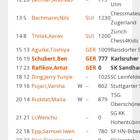
Ulm
Chessmates
13
5
Bachmann,Nils
SUI
1230
Zugerland
Zürich
14
8
Thilak,Aarav
SUI
1200
Chess4Kids
15
13
Aguike,Toshiya
GER
1009
Raisdorfer 
16
19
Schubert,Ben
GER
777
Karlsruher
17
23
Rafikov,Artur
GER
0
SK Sandha
18
12
Ding,Jerry Yunjie
–
1025
SC Leinfeld
19
16
Pujari,Varsha
W
–
862
Stuttgarter 
TSG
20
14
Ruddat,Maila
W
–
879
Oberschön
SG KK
21
21
Li,Wenchu
–
0
Hohentübi
22
18
Epp,Samuel Iwen
–
780
SF HN-Bibe