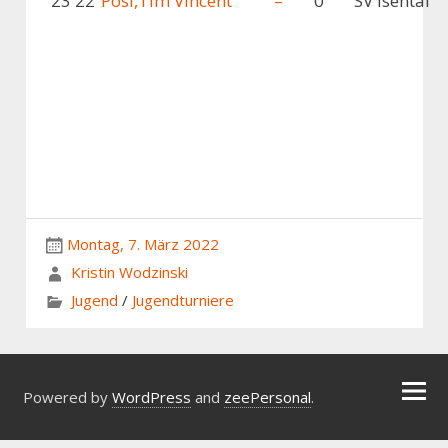
23
22
Pösl,Tim Vincent
–
0
SV Isental
Montag, 7. März 2022
Kristin Wodzinski
Jugend
/
Jugendturniere
Powered by
WordPress
and
zeePersonal
.