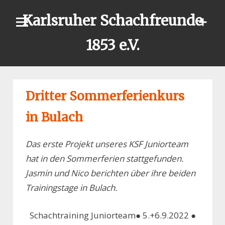
Skip
Karlsruher Schachfreunde
to
content
1853 e.V.
Dritter Sommerferienkurs
in Bulach
Das erste Projekt unseres KSF Juniorteam
hat in den Sommerferien stattgefunden.
Jasmin und Nico berichten über ihre beiden
Trainingstage in Bulach.
Schachtraining Juniorteam● 5.+6.9.2022 ●