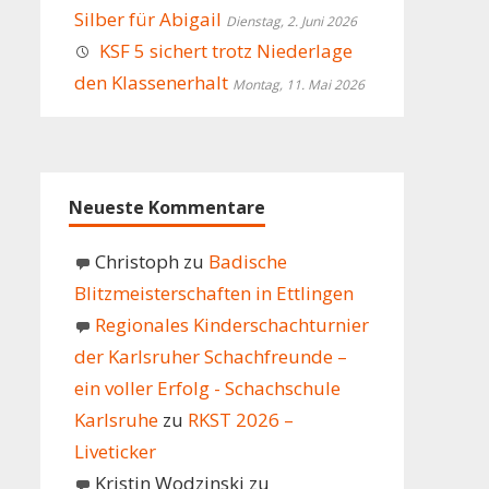
Silber für Abigail
Dienstag, 2. Juni 2026
KSF 5 sichert trotz Niederlage
den Klassenerhalt
Montag, 11. Mai 2026
Neueste Kommentare
Christoph
zu
Badische
Blitzmeisterschaften in Ettlingen
Regionales Kinderschachturnier
der Karlsruher Schachfreunde –
ein voller Erfolg - Schachschule
Karlsruhe
zu
RKST 2026 –
Liveticker
Kristin Wodzinski
zu