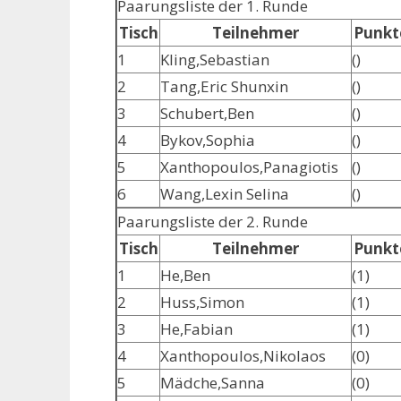
Paarungsliste der 1. Runde
Tisch
Teilnehmer
Punkt
1
Kling,Sebastian
()
2
Tang,Eric Shunxin
()
3
Schubert,Ben
()
4
Bykov,Sophia
()
5
Xanthopoulos,Panagiotis
()
6
Wang,Lexin Selina
()
Paarungsliste der 2. Runde
Tisch
Teilnehmer
Punkt
1
He,Ben
(1)
2
Huss,Simon
(1)
3
He,Fabian
(1)
4
Xanthopoulos,Nikolaos
(0)
5
Mädche,Sanna
(0)