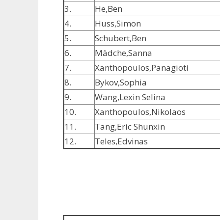
3.
He,Ben
4.
Huss,Simon
5.
Schubert,Ben
6.
Mädche,Sanna
7.
Xanthopoulos,Panagioti
8.
Bykov,Sophia
9.
Wang,Lexin Selina
10.
Xanthopoulos,Nikolaos
11.
Tang,Eric Shunxin
12.
Teles,Edvinas