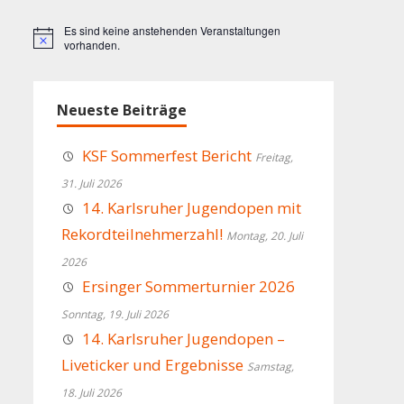
Es sind keine anstehenden Veranstaltungen
Hinweis
vorhanden.
Neueste Beiträge
KSF Sommerfest Bericht
Freitag,
31. Juli 2026
14. Karlsruher Jugendopen mit
Rekordteilnehmerzahl!
Montag, 20. Juli
2026
Ersinger Sommerturnier 2026
Sonntag, 19. Juli 2026
14. Karlsruher Jugendopen –
Liveticker und Ergebnisse
Samstag,
18. Juli 2026