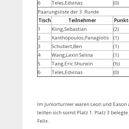
6
Teles,Edvinas
(0)
Paarungsliste der 3. Runde
Tisch
Teilnehmer
Punkt
1
Kling,Sebastian
(2)
2
Xanthopoulos,Panagiotis
(1)
3
Schubert,Ben
(1)
4
Wang,Lexin Selina
(1)
5
Tang,Eric Shunxin
(½)
6
Teles,Edvinas
(0)
Im Juniorturnier waren Leon und Eason
teilten sich somit Platz 1. Platz 3 beleg
Felix.