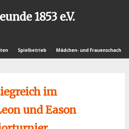
eunde 1853 e.V.
ten
Spielbetrieb
Mädchen- und Frauenschach
siegreich im
 Leon und Eason
orturnier