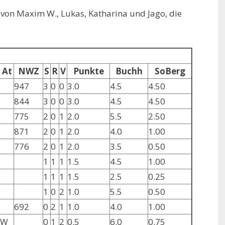
 von Maxim W., Lukas, Katharina und Jago, die
At
NWZ
S
R
V
Punkte
Buchh
SoBerg
947
3
0
0
3.0
4.5
4.50
844
3
0
0
3.0
4.5
4.50
775
2
0
1
2.0
5.5
2.50
871
2
0
1
2.0
4.0
1.00
776
2
0
1
2.0
3.5
0.50
1
1
1
1.5
4.5
1.00
1
1
1
1.5
2.5
0.25
1
0
2
1.0
5.5
0.50
692
0
2
1
1.0
4.0
1.00
W
0
1
2
0.5
6.0
0.75