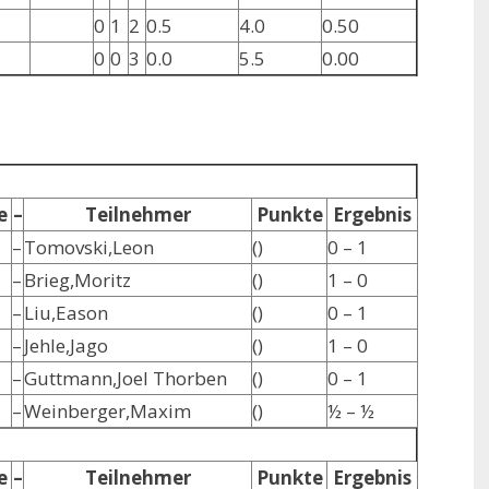
0
1
2
0.5
4.0
0.50
0
0
3
0.0
5.5
0.00
e
–
Teilnehmer
Punkte
Ergebnis
–
Tomovski,Leon
()
0 – 1
–
Brieg,Moritz
()
1 – 0
–
Liu,Eason
()
0 – 1
–
Jehle,Jago
()
1 – 0
–
Guttmann,Joel Thorben
()
0 – 1
–
Weinberger,Maxim
()
½ – ½
e
–
Teilnehmer
Punkte
Ergebnis