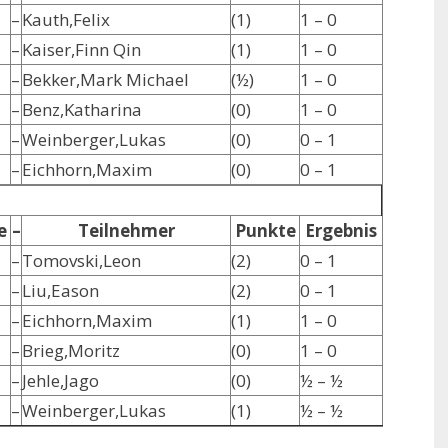
–
Kauth,Felix
(1)
1 – 0
–
Kaiser,Finn Qin
(1)
1 – 0
–
Bekker,Mark Michael
(½)
1 – 0
–
Benz,Katharina
(0)
1 – 0
–
Weinberger,Lukas
(0)
0 – 1
–
Eichhorn,Maxim
(0)
0 – 1
e
–
Teilnehmer
Punkte
Ergebnis
–
Tomovski,Leon
(2)
0 – 1
–
Liu,Eason
(2)
0 – 1
–
Eichhorn,Maxim
(1)
1 – 0
–
Brieg,Moritz
(0)
1 – 0
–
Jehle,Jago
(0)
½ – ½
–
Weinberger,Lukas
(1)
½ – ½