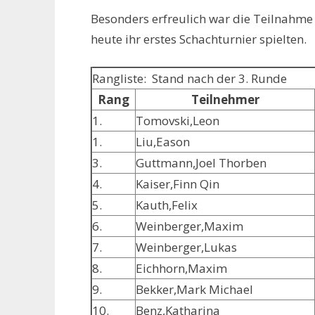
Besonders erfreulich war die Teilnahme
heute ihr erstes Schachturnier spielten.
Rangliste: Stand nach der 3. Runde
Rang
Teilnehmer
1.
Tomovski,Leon
1.
Liu,Eason
3.
Guttmann,Joel Thorben
4.
Kaiser,Finn Qin
5.
Kauth,Felix
6.
Weinberger,Maxim
7.
Weinberger,Lukas
8.
Eichhorn,Maxim
9.
Bekker,Mark Michael
10.
Benz,Katharina