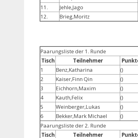
11.
Jehle,Jago
12.
Brieg,Moritz
Paarungsliste der 1. Runde
Tisch
Teilnehmer
Punkt
1
Benz,Katharina
()
2
Kaiser,Finn Qin
()
3
Eichhorn,Maxim
()
4
Kauth,Felix
()
5
Weinberger,Lukas
()
6
Bekker,Mark Michael
()
Paarungsliste der 2. Runde
Tisch
Teilnehmer
Punkt