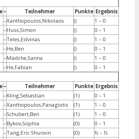
e
–
Teilnehmer
Punkte
Ergebnis
–
Xanthopoulos,Nikolaos
()
1 – 0
–
Huss,Simon
()
0 – 1
–
Teles,Edvinas
()
1 – 0
–
He,Ben
()
0 – 1
–
Mädche,Sanna
()
1 – 0
–
He,Fabian
()
0 – 1
e
–
Teilnehmer
Punkte
Ergebnis
–
Kling,Sebastian
(1)
0 – 1
–
Xanthopoulos,Panagiotis
(1)
1 – 0
–
Schubert,Ben
(1)
1 – 0
–
Bykov,Sophia
(0)
0 – 1
–
Tang,Eric Shunxin
(0)
½ – ½