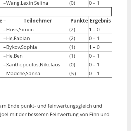
–
Wang,Lexin Selina
(0)
0 – 1
e
–
Teilnehmer
Punkte
Ergebnis
–
Huss,Simon
(2)
1 – 0
–
He,Fabian
(2)
0 – 1
–
Bykov,Sophia
(1)
1 – 0
–
He,Ben
(1)
0 – 1
–
Xanthopoulos,Nikolaos
(0)
0 – 1
–
Mädche,Sanna
(½)
0 – 1
 am Ende punkt- und feinwertungsgleich und
te Joel mit der besseren Feinwertung von Finn und