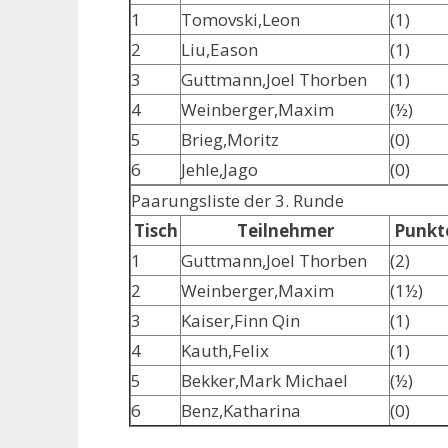
1
Tomovski,Leon
(1)
2
Liu,Eason
(1)
3
Guttmann,Joel Thorben
(1)
4
Weinberger,Maxim
(½)
5
Brieg,Moritz
(0)
6
Jehle,Jago
(0)
Paarungsliste der 3. Runde
Tisch
Teilnehmer
Punkt
1
Guttmann,Joel Thorben
(2)
2
Weinberger,Maxim
(1½)
3
Kaiser,Finn Qin
(1)
4
Kauth,Felix
(1)
5
Bekker,Mark Michael
(½)
6
Benz,Katharina
(0)