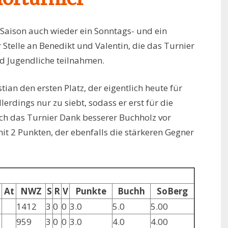
Saison auch wieder ein Sonntags- und ein
r Stelle an Benedikt und Valentin, die das Turnier
nd Jugendliche teilnahmen.
ian den ersten Platz, der eigentlich heute für
lerdings nur zu siebt, sodass er erst für die
h das Turnier Dank besserer Buchholz vor
it 2 Punkten, der ebenfalls die stärkeren Gegner
At
NWZ
S
R
V
Punkte
Buchh
SoBerg
1412
3
0
0
3.0
5.0
5.00
959
3
0
0
3.0
4.0
4.00