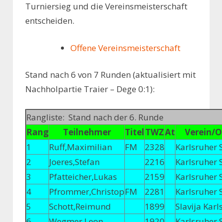
Turniersieg und die Vereinsmeisterschaft
entscheiden.
Offene Vereinsmeisterschaft
Stand nach 6 von 7 Runden (aktualisiert mit
Nachholpartie Traier – Dege 0:1):
Rangliste: Stand nach der 6. Runde
Rang
Teilnehmer
Titel
TWZ
At
Verein/O
1
Ruff,Maximilian
FM
2328
Karlsruher 
2
Joeres,Stefan
2216
Karlsruher 
3
Pfatteicher,Lukas
2159
Karlsruher 
4
Pfrommer,Christop
FM
2281
Karlsruher 
5
Schott,Reimund
1899
Slavija Karl
6
Wegmer,Leon
1920
Karlsruher 