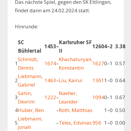
Das nächste Spiel, gegen den SK Ettlingen,
findet dann am 24.02.2024 statt.
Hinrunde:
SC
Karlsruher SF
1453
–
1260
4
–
2
3.38
Bühlertal
II
Schmidt,
Khachaturyan,
1
1674
–
1627
0
–
1
0.57
Dennis
Konstantin
Liebmann,
2
1463
–
Liu, Kairui
1361
1
–
0
0.64
Gabriel
Sahin,
Naeher,
3
1222
–
1094
0
–
1
0.67
Devrim
Leander
4
Huber, Ben
–
Roth, Matthias
1
–
0
0.50
Liebmann,
5
–
Teles, Edvinas
956
1
–
0
0.00
Jonah