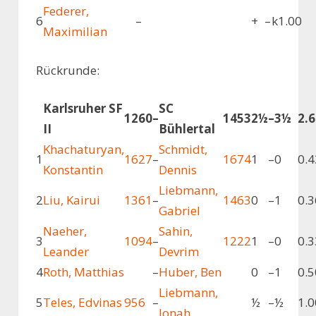
Federer,
6
–
+
–
k
1.00
Maximilian
Rückrunde:
Karlsruher SF
SC
1260
–
1453
2½
–
3½
2.
II
Bühlertal
Khachaturyan,
Schmidt,
1
1627
–
1674
1
–
0
0.4
Konstantin
Dennis
Liebmann,
2
Liu, Kairui
1361
–
1463
0
–
1
0.3
Gabriel
Naeher,
Sahin,
3
1094
–
1222
1
–
0
0.3
Leander
Devrim
4
Roth, Matthias
–
Huber, Ben
0
–
1
0.5
Liebmann,
5
Teles, Edvinas
956
–
½
–
½
1.0
Jonah