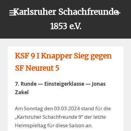
Skip
Karlsruher Schachfreunde
to
content
1853 e.V.
KSF 9 I Knapper Sieg gegen
SF Neureut 5
7. Runde — Einsteigerklasse — Jonas
Zakel
Am Sonntag den 03.03.2024 stand für die
„Karlsruher Schachfreunde 9“ der letzte
Heimspieltag für diese Saison an.