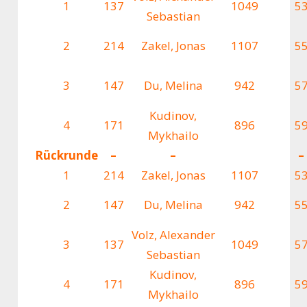
1
137
1049
5
Sebastian
2
214
Zakel, Jonas
1107
5
3
147
Du, Melina
942
5
Kudinov,
4
171
896
5
Mykhailo
Rückrunde
–
–
–
1
214
Zakel, Jonas
1107
5
2
147
Du, Melina
942
5
Volz, Alexander
3
137
1049
5
Sebastian
Kudinov,
4
171
896
5
Mykhailo