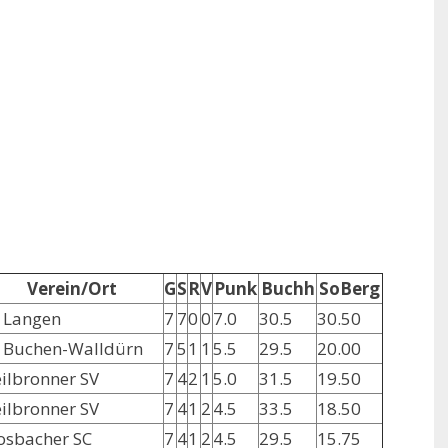
Verein/Ort
G
S
R
V
Punk
Buchh
SoBerg
 Langen
7
7
0
0
7.0
30.5
30.50
 Buchen-Walldürn
7
5
1
1
5.5
29.5
20.00
ilbronner SV
7
4
2
1
5.0
31.5
19.50
ilbronner SV
7
4
1
2
4.5
33.5
18.50
sbacher SC
7
4
1
2
4.5
29.5
15.75