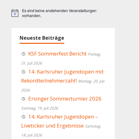
Es sind keine anstehenden Veranstaltungen
Hinweis
vorhanden.
Neueste Beiträge
KSF Sommerfest Bericht
Freitag,
31. Juli 2026
14. Karlsruher Jugendopen mit
Rekordteilnehmerzahl!
Montag, 20. Juli
2026
Ersinger Sommerturnier 2026
Sonntag, 19. Juli 2026
14. Karlsruher Jugendopen –
Liveticker und Ergebnisse
Samstag,
18. Juli 2026