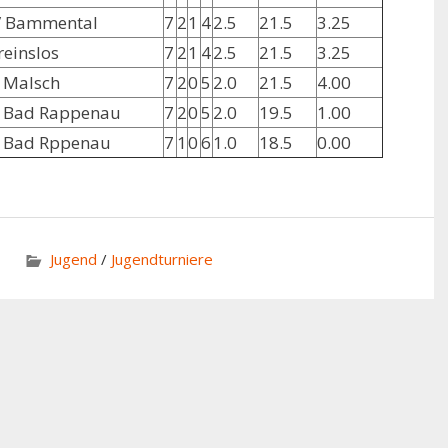
 Bammental
7
2
1
4
2.5
21.5
3.25
reinslos
7
2
1
4
2.5
21.5
3.25
 Malsch
7
2
0
5
2.0
21.5
4.00
 Bad Rappenau
7
2
0
5
2.0
19.5
1.00
 Bad Rppenau
7
1
0
6
1.0
18.5
0.00
Jugend
/
Jugendturniere