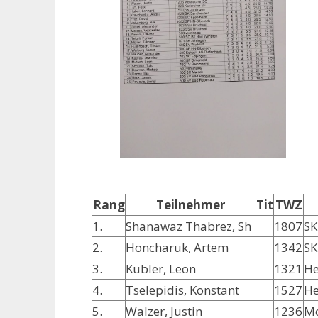
Rang
Teilnehmer
Tit
TWZ
1.
Shanawaz Thabrez, Sh
1807
SK
2.
Honcharuk, Artem
1342
SK
3.
Kübler, Leon
1321
He
4.
Tselepidis, Konstant
1527
He
5.
Walzer, Justin
1236
Mo