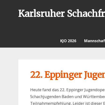
Skip
to
Karlsruher Schachfr
content
KJO 2026
Mannschaf
22. Eppinger Jug
Heute fand das 22. Eppinger Jugendopen s
Schachjugenden Baden und Württemberg
Teilnahmempfehlung. Leider ist dieser Em