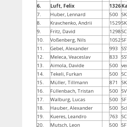
6.
Luft, Felix
1326
Ka
7.
Huber, Lennard
500
SK
8.
Kravchenko, Andrii
1529
SK
9.
Fritz, David
1298
SC
10.
Voßenberg, Nils
1052
SF
11.
Gebel, Alexander
993
SS
12.
Meleca, Veaceslav
833
SS
13.
Aimola, Davide
500
ve
14.
Tekeli, Furkan
500
SC
15.
Müller, Tillmann
871
SK
16.
Füllenbach, Tristan
500
SV
17.
Walburg, Lucas
500
SF
18.
Hauber, Alexander
500
Sc
19.
Kueres, Leandro
763
SC
20.
Mutsch, Leon
500
SF