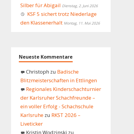
Silber für Abigail
Dienstag, 2. Juni 2026
KSF 5 sichert trotz Niederlage
den Klassenerhalt
Montag, 11. Mai 2026
Neueste Kommentare
Christoph
zu
Badische
Blitzmeisterschaften in Ettlingen
Regionales Kinderschachturnier
der Karlsruher Schachfreunde –
ein voller Erfolg - Schachschule
Karlsruhe
zu
RKST 2026 –
Liveticker
Kristin Wodzinski
zu