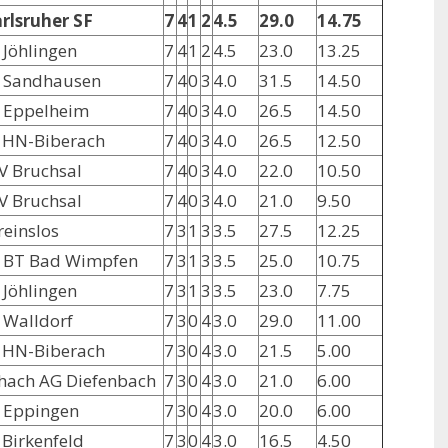
rlsruher SF
7
4
1
2
4.5
29.0
14.75
 Jöhlingen
7
4
1
2
4.5
23.0
13.25
 Sandhausen
7
4
0
3
4.0
31.5
14.50
 Eppelheim
7
4
0
3
4.0
26.5
14.50
 HN-Biberach
7
4
0
3
4.0
26.5
12.50
V Bruchsal
7
4
0
3
4.0
22.0
10.50
V Bruchsal
7
4
0
3
4.0
21.0
9.50
reinslos
7
3
1
3
3.5
27.5
12.25
 BT Bad Wimpfen
7
3
1
3
3.5
25.0
10.75
 Jöhlingen
7
3
1
3
3.5
23.0
7.75
 Walldorf
7
3
0
4
3.0
29.0
11.00
 HN-Biberach
7
3
0
4
3.0
21.5
5.00
hach AG Diefenbach
7
3
0
4
3.0
21.0
6.00
 Eppingen
7
3
0
4
3.0
20.0
6.00
 Birkenfeld
7
3
0
4
3.0
16.5
4.50