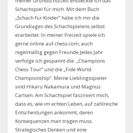
meiner Grundschulzeit
entdeckte
ich das
Schachspiel für mich.
Mit dem Buch
„Schach für Kinder“ habe ich mir die
Grundlagen des Schachspielens selbst
erarbeitet.
In meiner Freizeit spiele ich
gerne online auf chess.com, auch
regelmäßig gegen Freunde.
Jedes Jahr
verfolge ich
gespannt
die
„
Champions
Chess Tour“
und
die
„
Fide
World
Championship“
.
Meine Lieblingsspieler
si
n
d
Hikaru Nakamura und Magnus
Carlsen.
Am Schachspiel fasziniert mich,
dass
es,
wie im echten Leben
, auf zahlreiche
Entscheidungen
ankommt, deren
Konsequenzen man tragen muss.
St
r
ategisches Denke
n
und eine