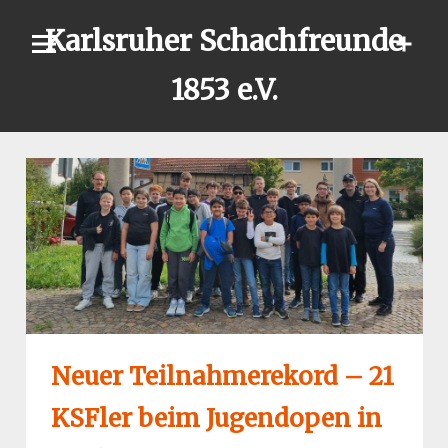
Skip
Karlsruher Schachfreunde
to
content
1853 e.V.
Neuer Teilnahmerekord – 21
KSFler beim Jugendopen in