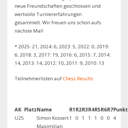
neue Freundschaften geschlossen und
wertvolle Turniererfahrungen
gesammelt. Wir freuen uns schon aufs
nächste Mal!
* 2025: 21, 2024: 6, 2023: 5, 2022: 0, 2019:
6, 2018: 3, 2017: 19, 2016: 6, 2015: 7, 2014:
14, 2013: 14, 2012: 10, 2011: 9, 2010: 13
Teilnehmerlisten auf
Chess Results
AK
Platz
Name
R1
R2
R3
R4
R5
R6
R7
Punkt
U25
Simon Kossert
1
0
1
1
1
0
0
4
Maximilian