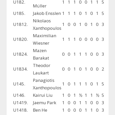
U18
2.
1
1
1
0
0
1
1
5
Müller
U18
5.
Jakob Ensslen
1
1
1
0
1
0
1
5
Nikolaos
U18
12.
1
0
0
1
0
1
0
3
Xanthopoulos
Maximilian
U18
20.
1
1
1
0
0
0
0
3
Wiesner
Mazen
U18
24.
0
0
1
1
1
0
0
3
Barakat
Theodor
U18
34.
0
0
1
0
1
0
0
2
Laukart
Panagiotis
U14
5.
1
0
1
1
1
0
1
5
Xanthopoulos
U14
6.
Kairui Liu
1
0
1
½
1
1
½
5
U14
19.
Jaemu Park
1
0
0
1
1
0
0
3
U14
18.
Ben He
1
0
0
0
1
1
0
3