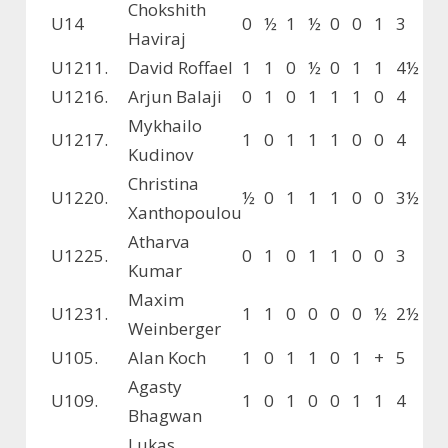
Chokshith
U14
0
½
1
½
0
0
1
3
Haviraj
U12
11.
David Roffael
1
1
0
½
0
1
1
4½
U12
16.
Arjun Balaji
0
1
0
1
1
1
0
4
Mykhailo
U12
17.
1
0
1
1
1
0
0
4
Kudinov
Christina
U12
20.
½
0
1
1
1
0
0
3½
Xanthopoulou
Atharva
U12
25.
0
1
0
1
1
0
0
3
Kumar
Maxim
U12
31.
1
1
0
0
0
0
½
2½
Weinberger
U10
5.
Alan Koch
1
0
1
1
0
1
+
5
Agasty
U10
9.
1
0
1
0
0
1
1
4
Bhagwan
Lukas