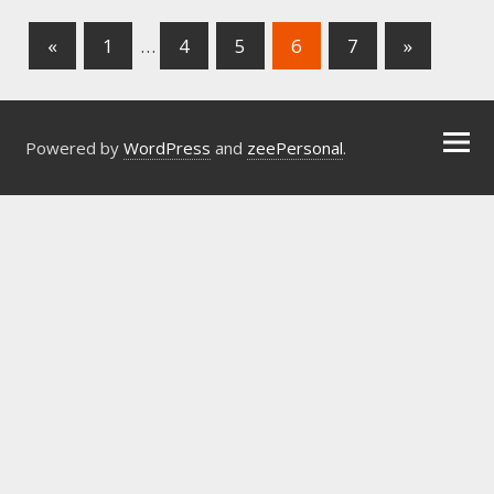
«
1
…
4
5
6
7
»
Powered by
WordPress
and
zeePersonal
.