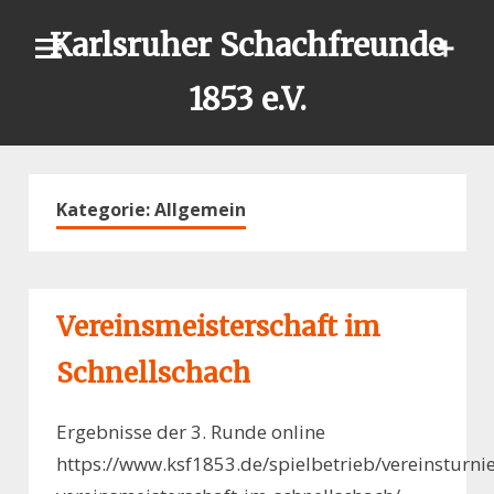
Skip
Karlsruher Schachfreunde
to
content
1853 e.V.
Kategorie:
Allgemein
Vereinsmeisterschaft im
Schnellschach
Ergebnisse der 3. Runde online
https://www.ksf1853.de/spielbetrieb/vereinsturnie