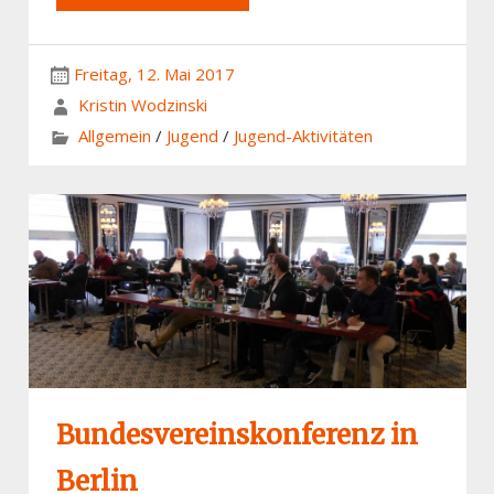
Freitag, 12. Mai 2017
Kristin Wodzinski
Allgemein
/
Jugend
/
Jugend-Aktivitäten
Bundesvereinskonferenz in
Berlin