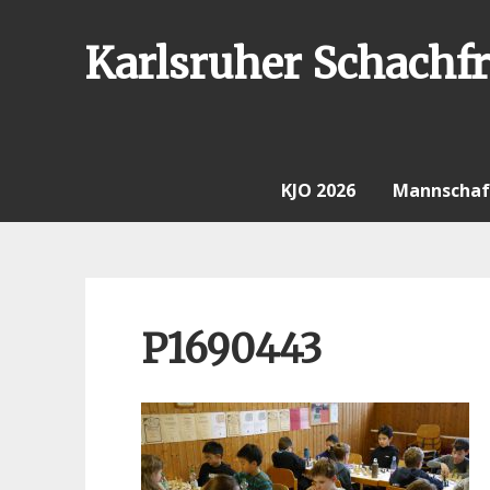
Skip
to
Karlsruher Schachfr
content
KJO 2026
Mannschaf
P1690443