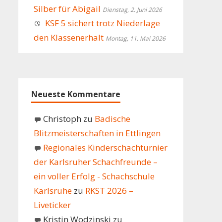
Silber für Abigail
Dienstag, 2. Juni 2026
KSF 5 sichert trotz Niederlage
den Klassenerhalt
Montag, 11. Mai 2026
Neueste Kommentare
Christoph
zu
Badische
Blitzmeisterschaften in Ettlingen
Regionales Kinderschachturnier
der Karlsruher Schachfreunde –
ein voller Erfolg - Schachschule
Karlsruhe
zu
RKST 2026 –
Liveticker
Kristin Wodzinski
zu