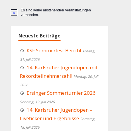
Es sind keine anstehenden Veranstaltungen
Hinweis
vorhanden.
Neueste Beiträge
KSF Sommerfest Bericht
Freitag,
31. Juli 2026
14. Karlsruher Jugendopen mit
Rekordteilnehmerzahl!
Montag, 20. Juli
2026
Ersinger Sommerturnier 2026
Sonntag, 19. Juli 2026
14. Karlsruher Jugendopen –
Liveticker und Ergebnisse
Samstag,
18. Juli 2026