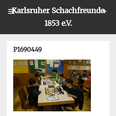
Skip
Karlsruher Schachfreunde
to
content
1853 e.V.
P1690449