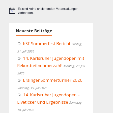
Es sind keine anstehenden Veranstaltungen
Hinweis
vorhanden.
Neueste Beiträge
KSF Sommerfest Bericht
Freitag,
31. Juli 2026
14. Karlsruher Jugendopen mit
Rekordteilnehmerzahl!
Montag, 20. Juli
2026
Ersinger Sommerturnier 2026
Sonntag, 19. Juli 2026
14. Karlsruher Jugendopen –
Liveticker und Ergebnisse
Samstag,
18. Juli 2026