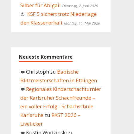
Silber für Abigail
Dienstag, 2. Juni 2026
KSF 5 sichert trotz Niederlage
den Klassenerhalt
Montag, 11. Mai 2026
Neueste Kommentare
Christoph
zu
Badische
Blitzmeisterschaften in Ettlingen
Regionales Kinderschachturnier
der Karlsruher Schachfreunde –
ein voller Erfolg - Schachschule
Karlsruhe
zu
RKST 2026 –
Liveticker
Kristin Wodzinski
zu