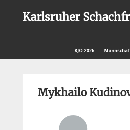
Skip
to
Karlsruher Schachfr
content
KJO 2026
Mannschaf
Mykhailo Kudino