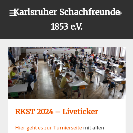
Skip
Karlsruher Schachfreunde
to
content
1853 e.V.
RKST 2024 – Liveticker
Hier geht es zur Turnierseite
mit allen