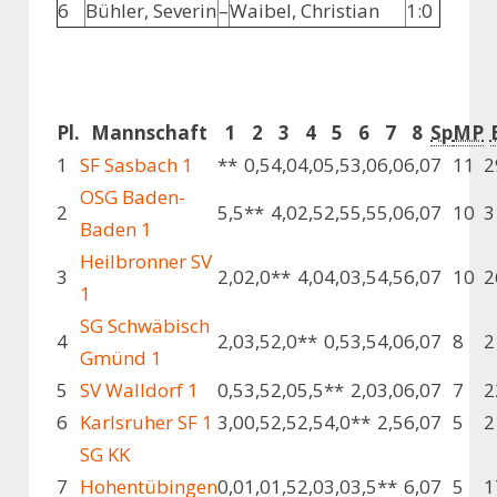
6
Bühler, Severin
–
Waibel, Christian
1:0
Pl.
Mannschaft
1
2
3
4
5
6
7
8
Sp
MP
1
SF Sasbach 1
**
0,5
4,0
4,0
5,5
3,0
6,0
6,0
7
11
2
OSG Baden-
2
5,5
**
4,0
2,5
2,5
5,5
5,0
6,0
7
10
3
Baden 1
Heilbronner SV
3
2,0
2,0
**
4,0
4,0
3,5
4,5
6,0
7
10
2
1
SG Schwäbisch
4
2,0
3,5
2,0
**
0,5
3,5
4,0
6,0
7
8
2
Gmünd 1
5
SV Walldorf 1
0,5
3,5
2,0
5,5
**
2,0
3,0
6,0
7
7
2
6
Karlsruher SF 1
3,0
0,5
2,5
2,5
4,0
**
2,5
6,0
7
5
2
SG KK
7
Hohentübingen
0,0
1,0
1,5
2,0
3,0
3,5
**
6,0
7
5
1