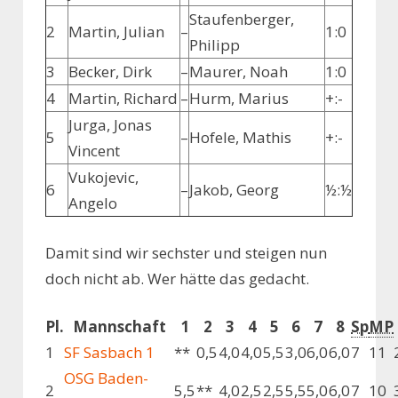
Staufenberger,
2
Martin, Julian
–
1:0
Philipp
3
Becker, Dirk
–
Maurer, Noah
1:0
4
Martin, Richard
–
Hurm, Marius
+:-
Jurga, Jonas
5
–
Hofele, Mathis
+:-
Vincent
Vukojevic,
6
–
Jakob, Georg
½:½
Angelo
Damit sind wir sechster und steigen nun
doch nicht ab. Wer hätte das gedacht.
Pl.
Mannschaft
1
2
3
4
5
6
7
8
Sp
MP
1
SF Sasbach 1
**
0,5
4,0
4,0
5,5
3,0
6,0
6,0
7
11
OSG Baden-
2
5,5
**
4,0
2,5
2,5
5,5
5,0
6,0
7
10