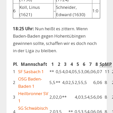
Koll, Linus
Schneider,
6
–
1:0
(1621)
Edward (1630)
18:25 Uhr:
Nun heißt es zittern. Wenn
Baden-Baden gegen Hohentübingen
gewinnen sollte, schaffen wir es doch noch
in der Liga zu bleiben.
Pl.
Mannschaft
1
2
3
4
5
6
7
8
Sp
MP
1
SF Sasbach 1
**
0,5
4,0
4,0
5,5
3,0
6,0
6,0
7
11
OSG Baden-
2
5,5
**
4,0
2,5
2,5
5,5
6,0
6
8
Baden 1
Heilbronner SV
3
2,0
2,0
**
4,0
3,5
4,5
6,0
6
8
1
SG Schwäbisch
4
2,0
3,5
**
0,5
3,5
4,0
6,0
6
8