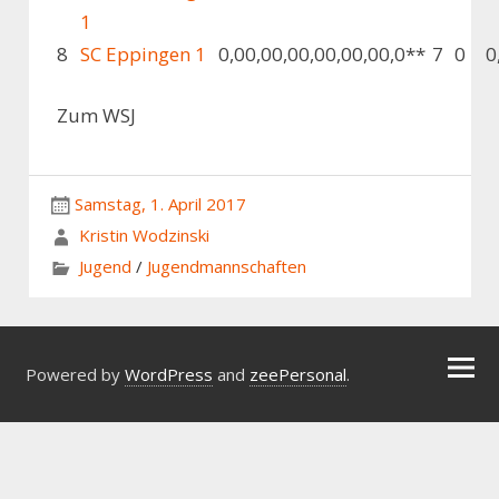
1
8
SC Eppingen 1
0,0
0,0
0,0
0,0
0,0
0,0
0,0
**
7
0
0
Zum WSJ
Samstag, 1. April 2017
Kristin Wodzinski
Jugend
/
Jugendmannschaften
Powered by
WordPress
and
zeePersonal
.