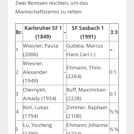
Zwei Remisen reichten, um das
Mannschaftsremis zu retten.
Karlsruher SF 1
SF Sasbach 1
Br.
–
3:3
(1849)
(1991)
Wiesner, Paula
Gubela, Marius
1
–
+:-
(2006)
Hans Carl (-)
Wiesner,
Ehmann, Thilo
2
Alexander
–
0:1
(2264)
(1949)
Chernykh,
Ruff, Maximilian
3
–
0:1
Arkady (1934)
(2228)
Koll, Lukas
Zimmer, Raphael
4
–
½:½
(1794)
(2108)
Lü, Youheng
Ehmann, Johanna
5
–
½:½
(1790)
(1724)