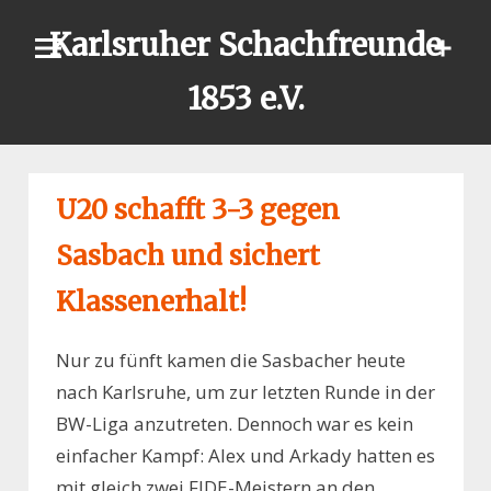
Skip
Karlsruher Schachfreunde
to
content
1853 e.V.
U20 schafft 3-3 gegen
Sasbach und sichert
Klassenerhalt!
Nur zu fünft kamen die Sasbacher heute
nach Karlsruhe, um zur letzten Runde in der
BW-Liga anzutreten. Dennoch war es kein
einfacher Kampf: Alex und Arkady hatten es
mit gleich zwei FIDE-Meistern an den