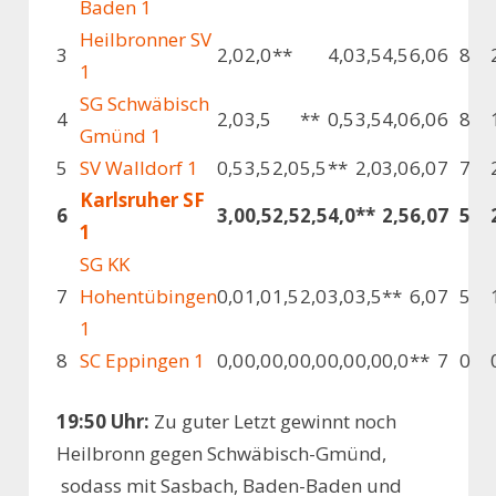
Baden 1
Heilbronner SV
3
2,0
2,0
**
4,0
3,5
4,5
6,0
6
8
1
SG Schwäbisch
4
2,0
3,5
**
0,5
3,5
4,0
6,0
6
8
Gmünd 1
5
SV Walldorf 1
0,5
3,5
2,0
5,5
**
2,0
3,0
6,0
7
7
Karlsruher SF
6
3,0
0,5
2,5
2,5
4,0
**
2,5
6,0
7
5
1
SG KK
7
Hohentübingen
0,0
1,0
1,5
2,0
3,0
3,5
**
6,0
7
5
1
8
SC Eppingen 1
0,0
0,0
0,0
0,0
0,0
0,0
0,0
**
7
0
19:50 Uhr:
Zu guter Letzt gewinnt noch
Heilbronn gegen Schwäbisch-Gmünd,
sodass mit Sasbach, Baden-Baden und