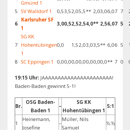
Gmünd 1
5
SV Walldorf 1
0,5
3,5
2,0
5,5
**
2,0
3,0
6,0
7
7
Karlsruher SF
6
3,0
0,5
2,5
2,5
4,0
**
2,5
6,0
7
5
1
SG KK
7
Hohentübingen
0,0
1,5
2,0
3,0
3,5
**
6,0
6
5
1
8
SC Eppingen 1
0,0
0,0
0,0
0,0
0,0
0,0
0,0
**
7
0
19:15 Uhr:
JAAAAAAAAAAAAAAAAAAAAAA!
Baden-Baden gewinnt 5-1!
OSG Baden-
SG KK
Br.
–
5:1
Baden 1
Hohentübingen 1
Heinemann,
Müller, Nils
1
–
½:½
Josefine
Samuel