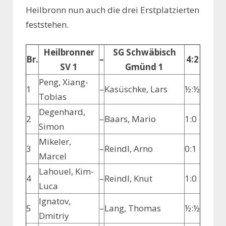
Heilbronn nun auch die drei Erstplatzierten
feststehen.
Heilbronner
SG Schwäbisch
Br.
–
4:2
SV 1
Gmünd 1
Peng, Xiang-
1
–
Kasüschke, Lars
½:½
Tobias
Degenhard,
2
–
Baars, Mario
1:0
Simon
Mikeler,
3
–
Reindl, Arno
0:1
Marcel
Lahouel, Kim-
4
–
Reindl, Knut
1:0
Luca
Ignatov,
5
–
Lang, Thomas
½:½
Dmitriy