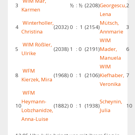
WIM Mar,
3
½
:
½
(2208)
Georgescu,
2
Karmen
Lena
Winterholler,
Mütsch,
4
(2032)
0
:
1
(2154)
3
Christina
Annmarie
WIM
WIM Rößler,
5
(2038)
1
:
0
(2191)
Mader,
6
Ulrike
Manuela
WIM
WFM
8
(1968)
0
:
1
(2106)
Kiefhaber,
7
Kierzek, Mira
Veronika
WFM
Heymann-
Scheynin,
10
(1882)
0
:
1
(1938)
10
Lobzhanidze,
Julia
Anna-Luise