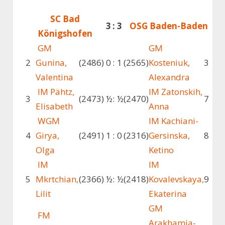
SC Bad
3
:
3
OSG Baden-Baden
Königshofen
GM
GM
2
Gunina,
(2486)
0
:
1
(2565)
Kosteniuk,
3
Valentina
Alexandra
IM Pähtz,
IM Zatonskih,
3
(2473)
½
:
½
(2470)
7
Elisabeth
Anna
WGM
IM Kachiani-
4
Girya,
(2491)
1
:
0
(2316)
Gersinska,
8
Olga
Ketino
IM
IM
5
Mkrtchian,
(2366)
½
:
½
(2418)
Kovalevskaya,
9
Lilit
Ekaterina
GM
FM
Arakhamia-