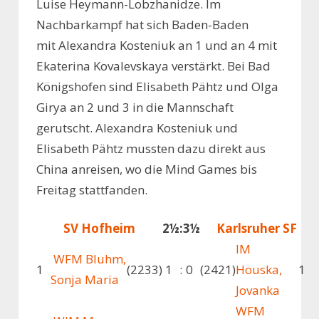
Luise Heymann-Lobzhanidze. Im
Nachbarkampf hat sich Baden-Baden
mit Alexandra Kosteniuk an 1 und an 4 mit
Ekaterina Kovalevskaya verstärkt. Bei Bad
Königshofen sind Elisabeth Pähtz und Olga
Girya an 2 und 3 in die Mannschaft
gerutscht. Alexandra Kosteniuk und
Elisabeth Pähtz mussten dazu direkt aus
China anreisen, wo die Mind Games bis
Freitag stattfanden.
SV Hofheim
2½
:
3½
Karlsruher SF
IM
WFM Bluhm,
1
(2233)
1
:
0
(2421)
Houska,
1
Sonja Maria
Jovanka
WFM