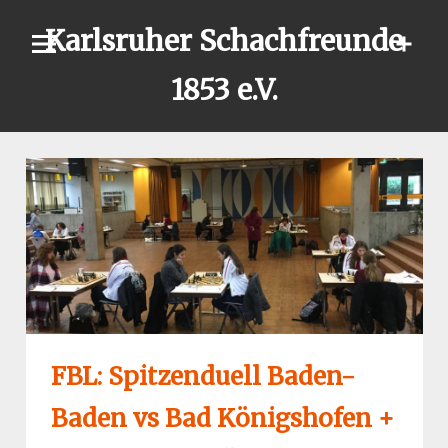
Skip
Karlsruher Schachfreunde
to
content
1853 e.V.
FBL: Spitzenduell Baden-
Baden vs Bad Königshofen +