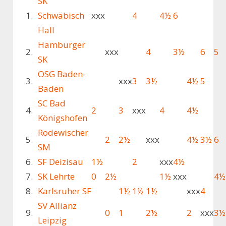
SK
1.
Schwäbisch
xxx
4
4½
6
Hall
Hamburger
2.
xxx
4
3½
6
5
SK
OSG Baden-
3.
xxx
3
3½
4½
5
Baden
SC Bad
4.
2
3
xxx
4
4½
Königshofen
Rodewischer
5.
2
2½
xxx
4½
3½
6
SM
6.
SF Deizisau
1½
2
xxx
4½
7.
SK Lehrte
0
2½
1½
xxx
4½
8.
Karlsruher SF
1½
1½
1½
xxx
4
SV Allianz
9.
0
1
2½
2
xxx
3½
Leipzig