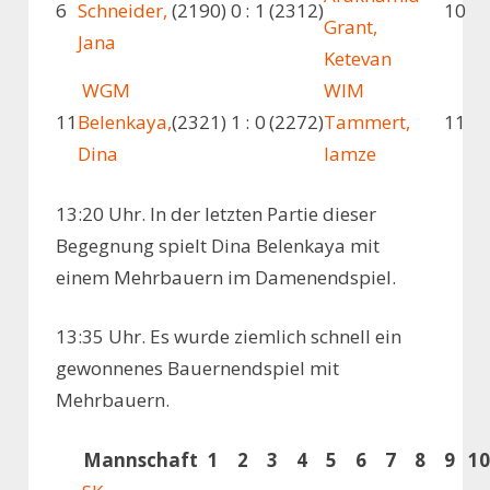
6
Schneider,
(2190)
0
:
1
(2312)
10
Grant,
Jana
Ketevan
WGM
WIM
11
Belenkaya,
(2321)
1
:
0
(2272)
Tammert,
11
Dina
Iamze
13:20 Uhr. In der letzten Partie dieser
Begegnung spielt Dina Belenkaya mit
einem Mehrbauern im Damenendspiel.
13:35 Uhr. Es wurde ziemlich schnell ein
gewonnenes Bauernendspiel mit
Mehrbauern.
Mannschaft
1
2
3
4
5
6
7
8
9
10