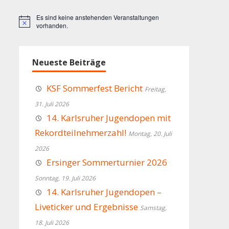
Es sind keine anstehenden Veranstaltungen
Hinweis
vorhanden.
Neueste Beiträge
KSF Sommerfest Bericht
Freitag,
31. Juli 2026
14. Karlsruher Jugendopen mit
Rekordteilnehmerzahl!
Montag, 20. Juli
2026
Ersinger Sommerturnier 2026
Sonntag, 19. Juli 2026
14. Karlsruher Jugendopen –
Liveticker und Ergebnisse
Samstag,
18. Juli 2026