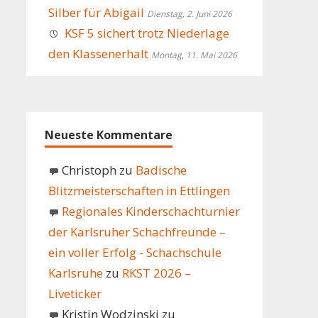
Silber für Abigail
Dienstag, 2. Juni 2026
KSF 5 sichert trotz Niederlage
den Klassenerhalt
Montag, 11. Mai 2026
Neueste Kommentare
Christoph
zu
Badische
Blitzmeisterschaften in Ettlingen
Regionales Kinderschachturnier
der Karlsruher Schachfreunde –
ein voller Erfolg - Schachschule
Karlsruhe
zu
RKST 2026 –
Liveticker
Kristin Wodzinski
zu