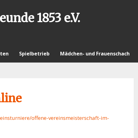
eunde 1853 e.V.
ten
Spielbetrieb
Mädchen- und Frauenschach
line
einsturniere/offene-vereinsmeisterschaft-im-