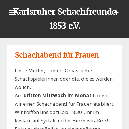
Skip
Karlsruher Schachfreunde
to
content
1853 e.V.
Schachabend für Frauen
Liebe Mütter, Tanten, Omas, liebe
Schachspielerinnen oder die, die es werden
wollen,
Am
dritten Mittwoch im Monat
haben
wir einen Schachabend für Frauen etabliert.
Wir treffen uns dazu ab 18:30 Uhr im
Restaurant Syrtaki in der Herrenstraße 36.
Es ist auch möglich, zu einer späteren