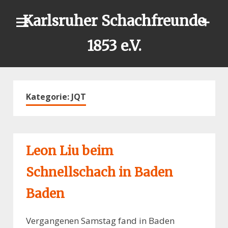
Skip
Karlsruher Schachfreunde
to
content
1853 e.V.
Kategorie:
JQT
Leon Liu beim
Schnellschach in Baden
Baden
Vergangenen Samstag fand in Baden