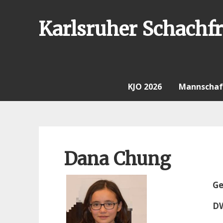
Skip
to
Karlsruher Schachfr
content
KJO 2026
Mannschaf
Dana Chung
Ge
D