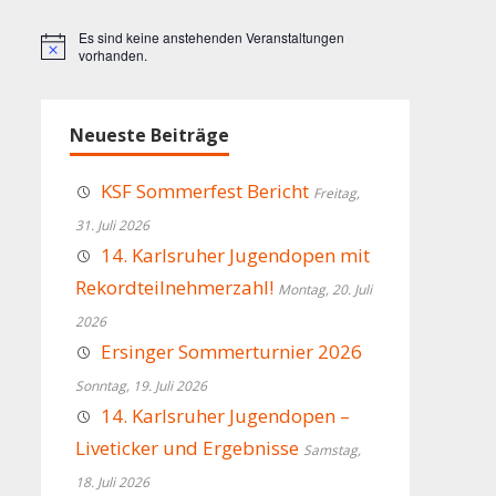
Es sind keine anstehenden Veranstaltungen
Hinweis
vorhanden.
Neueste Beiträge
KSF Sommerfest Bericht
Freitag,
31. Juli 2026
14. Karlsruher Jugendopen mit
Rekordteilnehmerzahl!
Montag, 20. Juli
2026
Ersinger Sommerturnier 2026
Sonntag, 19. Juli 2026
14. Karlsruher Jugendopen –
Liveticker und Ergebnisse
Samstag,
18. Juli 2026