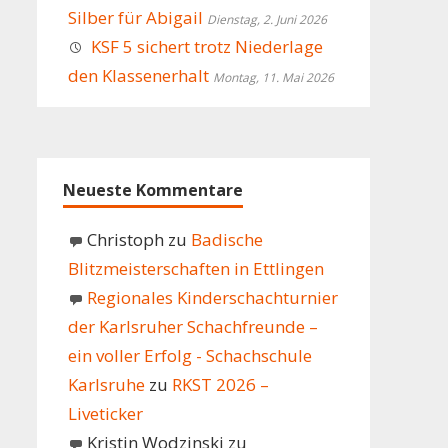
Silber für Abigail
Dienstag, 2. Juni 2026
KSF 5 sichert trotz Niederlage
den Klassenerhalt
Montag, 11. Mai 2026
Neueste Kommentare
Christoph
zu
Badische
Blitzmeisterschaften in Ettlingen
Regionales Kinderschachturnier
der Karlsruher Schachfreunde –
ein voller Erfolg - Schachschule
Karlsruhe
zu
RKST 2026 –
Liveticker
Kristin Wodzinski
zu