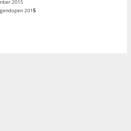
mber 2015
Jugendopen 201
5