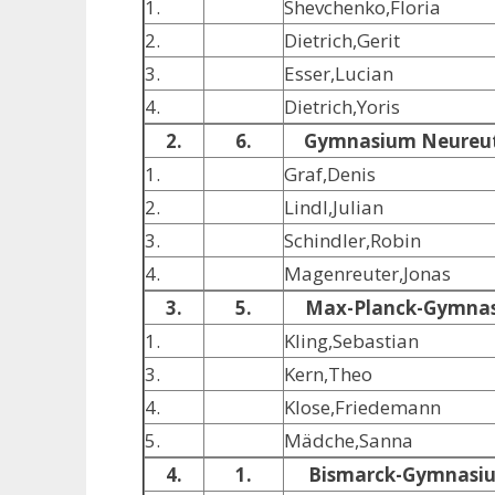
1.
Shevchenko,Floria
2.
Dietrich,Gerit
3.
Esser,Lucian
4.
Dietrich,Yoris
2.
6.
Gymnasium Neureu
1.
Graf,Denis
2.
Lindl,Julian
3.
Schindler,Robin
4.
Magenreuter,Jonas
3.
5.
Max-Planck-Gymna
1.
Kling,Sebastian
3.
Kern,Theo
4.
Klose,Friedemann
5.
Mädche,Sanna
4.
1.
Bismarck-Gymnasi