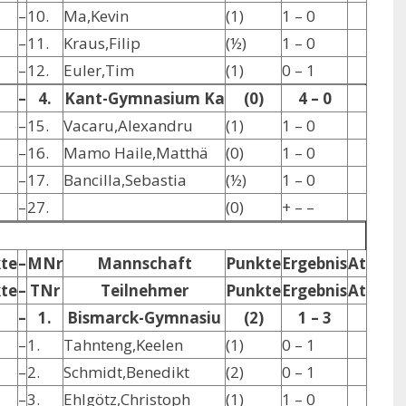
–
10.
Ma,Kevin
(1)
1 – 0
–
11.
Kraus,Filip
(½)
1 – 0
–
12.
Euler,Tim
(1)
0 – 1
–
4.
Kant-Gymnasium Ka
(0)
4 – 0
–
15.
Vacaru,Alexandru
(1)
1 – 0
–
16.
Mamo Haile,Matthä
(0)
1 – 0
–
17.
Bancilla,Sebastia
(½)
1 – 0
–
27.
(0)
+ – –
te
–
MNr
Mannschaft
Punkte
Ergebnis
At
te
–
TNr
Teilnehmer
Punkte
Ergebnis
At
–
1.
Bismarck-Gymnasiu
(2)
1 – 3
–
1.
Tahnteng,Keelen
(1)
0 – 1
–
2.
Schmidt,Benedikt
(2)
0 – 1
–
3.
Ehlgötz,Christoph
(1)
1 – 0