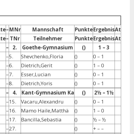
te
–
MNr
Mannschaft
Punkte
Ergebnis
At
te
–
TNr
Teilnehmer
Punkte
Ergebnis
At
–
2.
Goethe-Gymnasium
()
1 – 3
–
5.
Shevchenko,Floria
()
0 – 1
–
6.
Dietrich,Gerit
()
1 – 0
–
7.
Esser,Lucian
()
0 – 1
–
8.
Dietrich,Yoris
()
0 – 1
–
4.
Kant-Gymnasium Ka
()
2½ – 1½
–
15.
Vacaru,Alexandru
()
0 – 1
–
16.
Mamo Haile,Matthä
()
1 – 0
–
17.
Bancilla,Sebastia
()
½ – ½
–
27.
()
+ – –