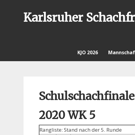
Skip
to
Karlsruher Schachfr
content
KJO 2026
Mannschaf
Schulschachfinale
2020 WK 5
Rangliste: Stand nach der 5. Runde