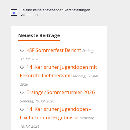
Es sind keine anstehenden Veranstaltungen
Hinweis
vorhanden.
Neueste Beiträge
KSF Sommerfest Bericht
Freitag,
31. Juli 2026
14. Karlsruher Jugendopen mit
Rekordteilnehmerzahl!
Montag, 20. Juli
2026
Ersinger Sommerturnier 2026
Sonntag, 19. Juli 2026
14. Karlsruher Jugendopen –
Liveticker und Ergebnisse
Samstag,
18. Juli 2026