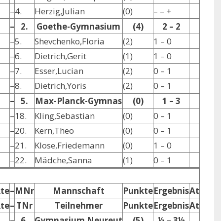
–
4.
Herzig,Julian
(0)
– – +
–
2.
Goethe-Gymnasium
(4)
2 – 2
–
5.
Shevchenko,Floria
(2)
1 – 0
–
6.
Dietrich,Gerit
(1)
1 – 0
–
7.
Esser,Lucian
(2)
0 – 1
–
8.
Dietrich,Yoris
(2)
0 – 1
–
5.
Max-Planck-Gymnas
(0)
1 – 3
–
18.
Kling,Sebastian
(0)
0 – 1
–
20.
Kern,Theo
(0)
0 – 1
–
21.
Klose,Friedemann
(0)
1 – 0
–
22.
Mädche,Sanna
(1)
0 – 1
te
–
MNr
Mannschaft
Punkte
Ergebnis
At
te
–
TNr
Teilnehmer
Punkte
Ergebnis
At
–
6.
Gymnasium Neureut
(5)
½ – 3½