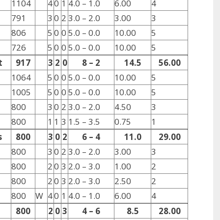
1104
4
0
1
4.0 – 1.0
6.00
4
791
3
0
2
3.0 – 2.0
3.00
3
806
5
0
0
5.0 – 0.0
10.00
5
726
5
0
0
5.0 – 0.0
10.00
5
t
917
3
2
0
8 – 2
14.5
56.00
1064
5
0
0
5.0 – 0.0
10.00
5
1005
5
0
0
5.0 – 0.0
10.00
5
800
3
0
2
3.0 – 2.0
4.50
3
800
1
1
3
1.5 – 3.5
0.75
1
s
800
3
0
2
6 – 4
11.0
29.00
800
3
0
2
3.0 – 2.0
3.00
3
800
2
0
3
2.0 – 3.0
1.00
2
800
2
0
3
2.0 – 3.0
2.50
2
800
W
4
0
1
4.0 – 1.0
6.00
4
u
800
2
0
3
4 – 6
8.5
28.00