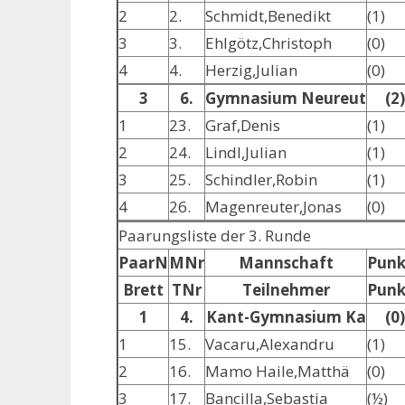
2
2.
Schmidt,Benedikt
(1)
3
3.
Ehlgötz,Christoph
(0)
4
4.
Herzig,Julian
(0)
3
6.
Gymnasium Neureut
(2)
1
23.
Graf,Denis
(1)
2
24.
Lindl,Julian
(1)
3
25.
Schindler,Robin
(1)
4
26.
Magenreuter,Jonas
(0)
Paarungsliste der 3. Runde
PaarN
MNr
Mannschaft
Punk
Brett
TNr
Teilnehmer
Punk
1
4.
Kant-Gymnasium Ka
(0)
1
15.
Vacaru,Alexandru
(1)
2
16.
Mamo Haile,Matthä
(0)
3
17.
Bancilla,Sebastia
(½)