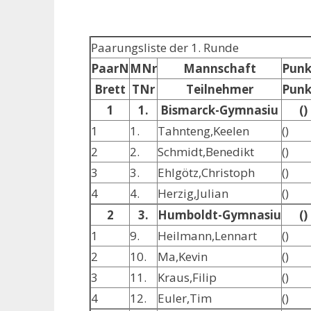
Paarungsliste der 1. Runde
PaarN
MNr
Mannschaft
Punk
Brett
TNr
Teilnehmer
Punk
1
1.
Bismarck-Gymnasiu
()
1
1.
Tahnteng,Keelen
()
2
2.
Schmidt,Benedikt
()
3
3.
Ehlgötz,Christoph
()
4
4.
Herzig,Julian
()
2
3.
Humboldt-Gymnasiu
()
1
9.
Heilmann,Lennart
()
2
10.
Ma,Kevin
()
3
11.
Kraus,Filip
()
4
12.
Euler,Tim
()