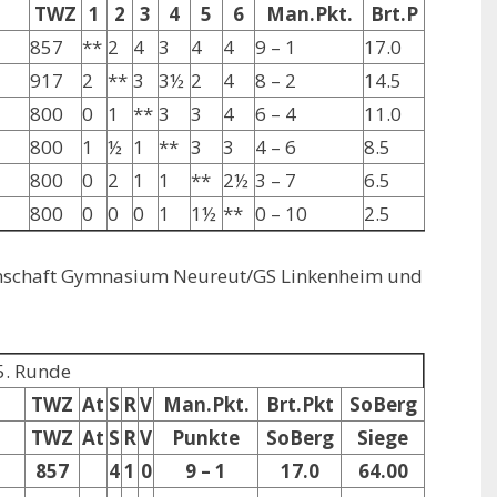
TWZ
1
2
3
4
5
6
Man.Pkt.
Brt.P
857
**
2
4
3
4
4
9 – 1
17.0
917
2
**
3
3½
2
4
8 – 2
14.5
800
0
1
**
3
3
4
6 – 4
11.0
800
1
½
1
**
3
3
4 – 6
8.5
800
0
2
1
1
**
2½
3 – 7
6.5
800
0
0
0
1
1½
**
0 – 10
2.5
einschaft Gymnasium Neureut/GS Linkenheim und
5. Runde
TWZ
At
S
R
V
Man.Pkt.
Brt.Pkt
SoBerg
TWZ
At
S
R
V
Punkte
SoBerg
Siege
m
857
4
1
0
9 – 1
17.0
64.00