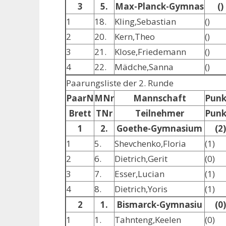
3
5.
Max-Planck-Gymnas
()
1
18.
Kling,Sebastian
()
2
20.
Kern,Theo
()
3
21.
Klose,Friedemann
()
4
22.
Mädche,Sanna
()
Paarungsliste der 2. Runde
PaarN
MNr
Mannschaft
Punk
Brett
TNr
Teilnehmer
Punk
1
2.
Goethe-Gymnasium
(2)
1
5.
Shevchenko,Floria
(1)
2
6.
Dietrich,Gerit
(0)
3
7.
Esser,Lucian
(1)
4
8.
Dietrich,Yoris
(1)
2
1.
Bismarck-Gymnasiu
(0)
1
1.
Tahnteng,Keelen
(0)