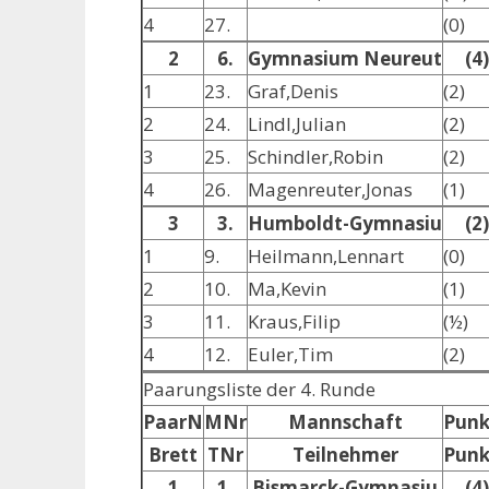
4
27.
(0)
2
6.
Gymnasium Neureut
(4)
1
23.
Graf,Denis
(2)
2
24.
Lindl,Julian
(2)
3
25.
Schindler,Robin
(2)
4
26.
Magenreuter,Jonas
(1)
3
3.
Humboldt-Gymnasiu
(2)
1
9.
Heilmann,Lennart
(0)
2
10.
Ma,Kevin
(1)
3
11.
Kraus,Filip
(½)
4
12.
Euler,Tim
(2)
Paarungsliste der 4. Runde
PaarN
MNr
Mannschaft
Punk
Brett
TNr
Teilnehmer
Punk
1
1.
Bismarck-Gymnasiu
(4)