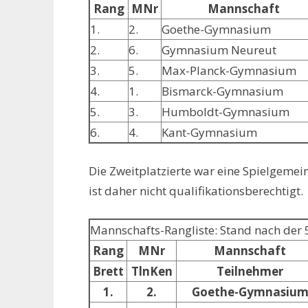
Rang
MNr
Mannschaft
1.
2.
Goethe-Gymnasium
2.
6.
Gymnasium Neureut
3.
5.
Max-Planck-Gymnasium
4.
1.
Bismarck-Gymnasium
5.
3.
Humboldt-Gymnasium
6.
4.
Kant-Gymnasium
Die Zweitplatzierte war eine Spielgem
ist daher nicht qualifikationsberechtigt.
Mannschafts-Rangliste: Stand nach der 
Rang
MNr
Mannschaft
Brett
TlnKen
Teilnehmer
1.
2.
Goethe-Gymnasiu