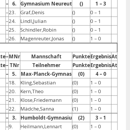
–
6.
Gymnasium Neureut
()
1 – 3
–
23.
Graf,Denis
()
0 – 1
–
24.
Lindl,Julian
()
0 – 1
–
25.
Schindler,Robin
()
0 – 1
–
26.
Magenreuter,Jonas
()
1 – 0
te
–
MNr
Mannschaft
Punkte
Ergebnis
At
te
–
TNr
Teilnehmer
Punkte
Ergebnis
At
–
5.
Max-Planck-Gymnas
(0)
4 – 0
–
18.
Kling,Sebastian
(0)
1 – 0
–
20.
Kern,Theo
(0)
1 – 0
–
21.
Klose,Friedemann
(0)
1 – 0
–
22.
Mädche,Sanna
(1)
1 – 0
–
3.
Humboldt-Gymnasiu
(2)
3 – 1
–
9.
Heilmann,Lennart
(0)
1 – 0