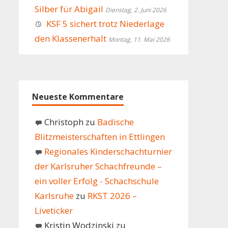
Silber für Abigail
Dienstag, 2. Juni 2026
KSF 5 sichert trotz Niederlage
den Klassenerhalt
Montag, 11. Mai 2026
Neueste Kommentare
Christoph
zu
Badische
Blitzmeisterschaften in Ettlingen
Regionales Kinderschachturnier
der Karlsruher Schachfreunde –
ein voller Erfolg - Schachschule
Karlsruhe
zu
RKST 2026 –
Liveticker
Kristin Wodzinski
zu