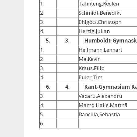
1.
Tahnteng,Keelen
2.
Schmidt,Benedikt
3.
Ehlgötz,Christoph
4.
Herzig,Julian
5.
3.
Humboldt-Gymnasi
1.
Heilmann,Lennart
2.
Ma,Kevin
3.
Kraus,Filip
4.
Euler,Tim
6.
4.
Kant-Gymnasium K
3.
Vacaru,Alexandru
4.
Mamo Haile,Matthä
5.
Bancilla,Sebastia
6.