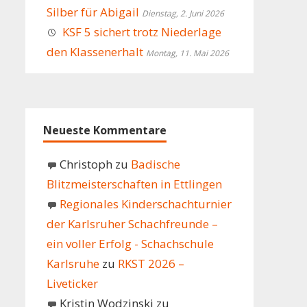
Silber für Abigail
Dienstag, 2. Juni 2026
KSF 5 sichert trotz Niederlage
den Klassenerhalt
Montag, 11. Mai 2026
Neueste Kommentare
Christoph
zu
Badische
Blitzmeisterschaften in Ettlingen
Regionales Kinderschachturnier
der Karlsruher Schachfreunde –
ein voller Erfolg - Schachschule
Karlsruhe
zu
RKST 2026 –
Liveticker
Kristin Wodzinski
zu