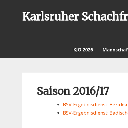
Skip
to
Karlsruher Schachfr
content
KJO 2026
Mannschaf
Saison 2016/17
BSV-Ergebnisdienst: Bezirks
BSV-Ergebnisdienst: Badisc