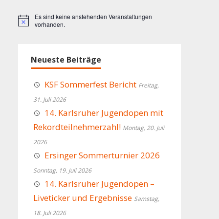
Es sind keine anstehenden Veranstaltungen
Hinweis
vorhanden.
Neueste Beiträge
KSF Sommerfest Bericht
Freitag,
31. Juli 2026
14. Karlsruher Jugendopen mit
Rekordteilnehmerzahl!
Montag, 20. Juli
2026
Ersinger Sommerturnier 2026
Sonntag, 19. Juli 2026
14. Karlsruher Jugendopen –
Liveticker und Ergebnisse
Samstag,
18. Juli 2026