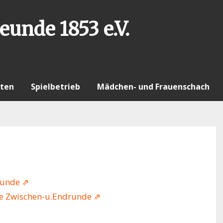
eunde 1853 e.V.
ten
Spielbetrieb
Mädchen- und Frauenschach
runde ⇗
he Zwischen-u.Endrunde ⇗