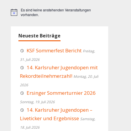
Es sind keine anstehenden Veranstaltungen
Hinweis
vorhanden.
Neueste Beiträge
KSF Sommerfest Bericht
Freitag,
31. Juli 2026
14. Karlsruher Jugendopen mit
Rekordteilnehmerzahl!
Montag, 20. Juli
2026
Ersinger Sommerturnier 2026
Sonntag, 19. Juli 2026
14. Karlsruher Jugendopen –
Liveticker und Ergebnisse
Samstag,
18. Juli 2026