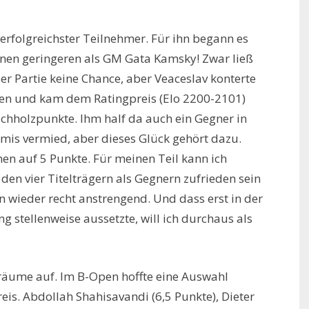
rfolgreichster Teilnehmer. Für ihn begann es
inen geringeren als GM Gata Kamsky! Zwar ließ
r Partie keine Chance, aber Veaceslav konterte
ien und kam dem Ratingpreis (Elo 2200-2101)
uchholzpunkte. Ihm half da auch ein Gegner in
mis vermied, aber dieses Glück gehört dazu.
en auf 5 Punkte. Für meinen Teil kann ich
den vier Titelträgern als Gegnern zufrieden sein
wieder recht anstrengend. Und dass erst in der
stellenweise aussetzte, will ich durchaus als
 Träume auf. Im B-Open hoffte eine Auswahl
eis. Abdollah Shahisavandi (6,5 Punkte), Dieter