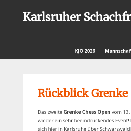
Skip
to
Karlsruher Schachfr
content
KJO 2026
Mannschaf
Rückblick Grenke
Das zweite
Grenke Chess Open
vom 13. 
wieder ein sehr beeindruckendes Event!
sich hier in Karlsruhe über Schwarzwald