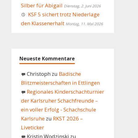
Silber für Abigail
Dienstag, 2. Juni 2026
KSF 5 sichert trotz Niederlage
den Klassenerhalt
Montag, 11. Mai 2026
Neueste Kommentare
Christoph
zu
Badische
Blitzmeisterschaften in Ettlingen
Regionales Kinderschachturnier
der Karlsruher Schachfreunde –
ein voller Erfolg - Schachschule
Karlsruhe
zu
RKST 2026 –
Liveticker
Kristin Wodzinski
zu