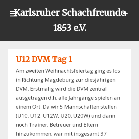
Skip
Karlsruher Schachfreunde
to
content
1853 e.V.
U12 DVM Tag 1
Am zweiten Weihnachtsfeiertag ging es los
in Richtung Magdeburg zur diesjährigen
DVM. Erstmalig wird die DVM zentral
ausgetragen d.h. alle Jahrgänge spielen an
einem Ort. Da wir 5 Mannschaften stellen
(U10, U12, U12W, U20, U20W) und dann
noch Trainer, Betreuer und Eltern
hinzukommen, war mit insgesamt 37