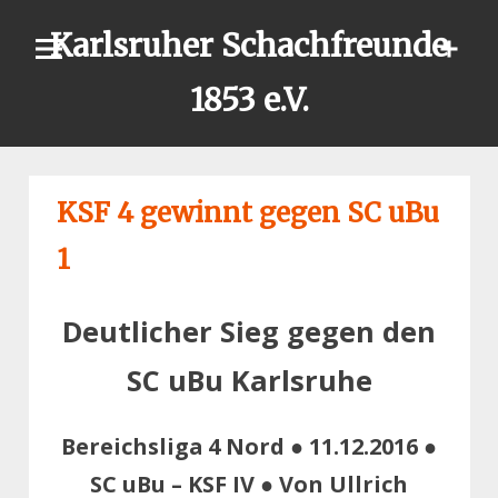
Skip
Karlsruher Schachfreunde
to
content
1853 e.V.
KSF 4 gewinnt gegen SC uBu
1
Deutlicher Sieg gegen den
SC uBu Karlsruhe
Bereichsliga 4 Nord ● 11.12.2016 ●
SC uBu – KSF IV ● Von Ullrich