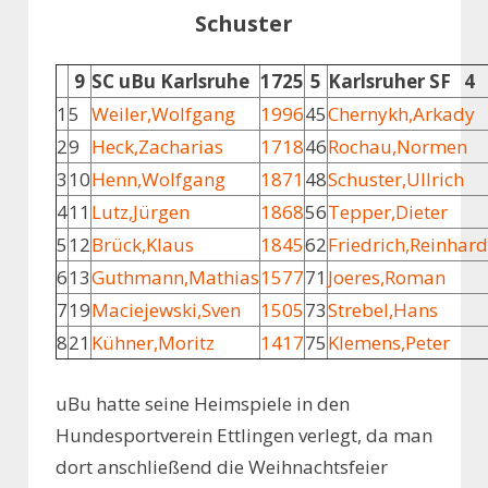
Schuster
9
SC uBu Karlsruhe
1725
5
Karlsruher SF 4
1
5
Weiler,Wolfgang
1996
45
Chernykh,Arkady
2
9
Heck,Zacharias
1718
46
Rochau,Normen
3
10
Henn,Wolfgang
1871
48
Schuster,Ullrich
4
11
Lutz,Jürgen
1868
56
Tepper,Dieter
5
12
Brück,Klaus
1845
62
Friedrich,Reinhard
6
13
Guthmann,Mathias
1577
71
Joeres,Roman
7
19
Maciejewski,Sven
1505
73
Strebel,Hans
8
21
Kühner,Moritz
1417
75
Klemens,Peter
uBu hatte seine Heimspiele in den
Hundesportverein Ettlingen verlegt, da man
dort anschließend die Weihnachtsfeier