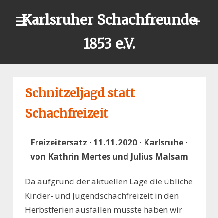
Skip
Karlsruher Schachfreunde
to
content
1853 e.V.
Schnitzeljagd statt
Schachfreizeit
Freizeitersatz · 11.11.2020 · Karlsruhe ·
von Kathrin Mertes und Julius Malsam
Da aufgrund der aktuellen Lage die übliche
Kinder- und Jugendschachfreizeit in den
Herbstferien ausfallen musste haben wir